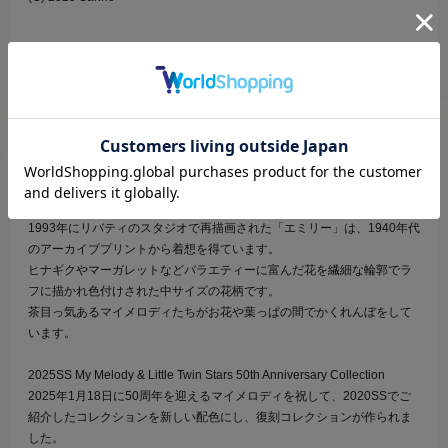
★2025年SSコレクション★
●素材：綿100％
●生地幅：約110cm
【商品の説明】
1993年にリバティのスタジオで再描画された「エミリー」は、1940年代
のアーカイブプリントから着想を得ています。
ヒナギクやマーガレットなどバラエティーに富んだ花を繊細な輪郭でラ
フに描かれ色付けされた中サイズの花柄です。
茶目っ気あるマイメロディたちがお花や葉っぱの間でかくれんぼをして
います。
2025SS My Melody & Little Twin Stars 50th Anniversary Collection
2025年1月18日に50周年を迎えるマイメロディを祝して、2020SSでご
紹介したコレクションを新しい配色にし、復刻コレクションが作られま
した。