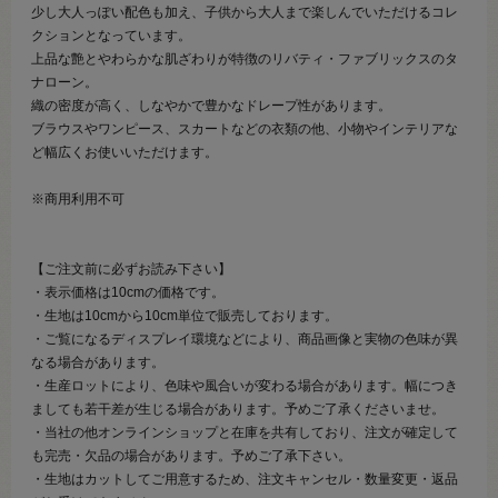
少し大人っぽい配色も加え、子供から大人まで楽しんでいただけるコレ
クションとなっています。
上品な艶とやわらかな肌ざわりが特徴のリバティ・ファブリックスのタ
ナローン。
織の密度が高く、しなやかで豊かなドレープ性があります。
ブラウスやワンピース、スカートなどの衣類の他、小物やインテリアな
ど幅広くお使いいただけます。
※商用利用不可
【ご注文前に必ずお読み下さい】
・表示価格は10cmの価格です。
・生地は10cmから10cm単位で販売しております。
・ご覧になるディスプレイ環境などにより、商品画像と実物の色味が異
なる場合があります。
・生産ロットにより、色味や風合いが変わる場合があります。幅につき
ましても若干差が生じる場合があります。予めご了承くださいませ。
・当社の他オンラインショップと在庫を共有しており、注文が確定して
も完売・欠品の場合があります。予めご了承下さい。
・生地はカットしてご用意するため、注文キャンセル・数量変更・返品