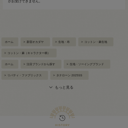
がお受けできません。
ホーム
>
新宿オカダヤ
>
生地・布
>
コットン・麻生地
>
コットン・麻（キャラクター柄）
ホーム
>
注目ブランドから探す
>
生地・ソーイングブランド
>
リバティ・ファブリックス
>
タナローン 2025SS
もっと見る