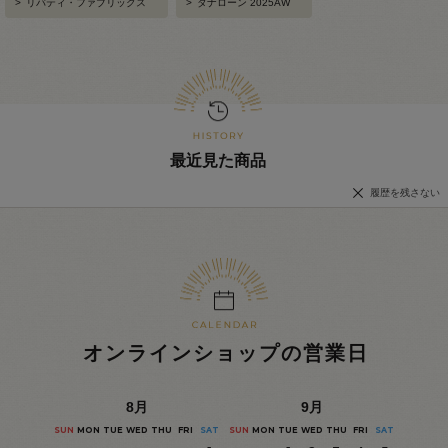
>
リバティ・ファブリックス
>
タナローン 2025AW
最近見た商品
履歴を残さない
オンラインショップの営業日
8
月
9
月
SUN
MON
TUE
WED
THU
FRI
SAT
SUN
MON
TUE
WED
THU
FRI
SAT