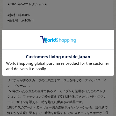
★2025年AWコレクション★
●素材：綿100％
●生地幅：約108cm
【商品の説明】
上品な艶とやわらかな肌ざわりが特徴のリバティ・ファブリックスのタ
ナローン。
織の密度が高く、しなやかで豊かなドレープ性があります。
ブラウスやワンピース、スカートなどの衣類の他、小物やインテリアな
ど幅広くお使いいただけます。
Decades in Bloom（ディケイズ・イン・ブルーム）
リバティが誇るスカーフの伝統にオマージュを捧げる「ディケイズ・イ
ン・ブルーム」。
150年にわたる創造の宝庫であるアーカイブから厳選されたこのコレク
ションは、ファッションの枠を超えて受け継がれてきたリバティのスカ
ーフデザインを讃える、時を越えた優美さの結晶です。
1880年代のアール・ヌーヴォー調の洗練されたパターンから、現代的で
鮮やかな表現に至るまで、時代を象徴する1枚のスカーフを各年代から選