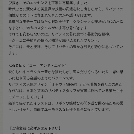
び抜き、そのエッセンスを丁寧に再構築しました。
時代ごとに変化する美意識や技術の変遷を映し出しながら、リバティの
個性がどのように育まれてきたのかを語りかけます。
象徴的なモチーフは新たな解釈を得て、クラシックな技法が現代の息吹
をまとい、過去のスタイルがいま再び息づきます。
それでも変わらないのは、リバティの芯に息づく芸術的な精神。
一点一点に手描きの技巧と物語が織り込まれたプリント。
そこには、美と洗練、そしてリバティの豊かな歴史が静かに息づいてい
ます。
Koh & Eito（コー・アンド・エイト）
愛らしいキャラクター豊かな猫たちが、遊んだりくつろいだり、思い思
いに動き回る会話のようなパターンです。
リバティの人気デザイン「ミャウ（Meow）」から着想を得たこの新た
な作品は、日本と英国のリバティスタッフが実際に飼っている猫たちを
モチーフにしています。
鉛筆で描かれたイラストは、リボンや蝶結びの間を遊び回る猫たちの愛
らしい仕草と、自由でユーモラスな個性を見事に捉えています。
【ご注文前に必ずお読み下さい】