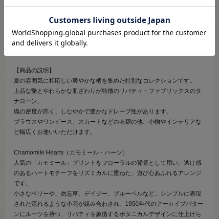
●素材：綿100％
●生地幅：約108cm
【商品の説明】
夏の雰囲気に相応しい爽やかな柄を集めた特別なコレクションです。
上品な艶とやわらかな肌ざわりが特徴のリバティ・ファブリックスのタ
ナローン。
織の密度が高く、しなやかで豊かなドレープ性があります。
ブラウスやワンピース、スカートなどの衣類の他、小物やインテリアな
ど幅広くお使いいただけます。
Chamomile Hearts（カモミール・ハーツ）
人気の「カモミール」プリントをフローラルの背景として用い、透け感
のあるハートモチーフをリズミカルに重ねた、遊び心あふれるアレンジ
です。
小さなベリーや、勿忘草、デイジー、ブルーベルなど、シンプルに表現
された流れるような小花が組み合わされ、1950年代のアーカイブパター
ンにルーツを持つ、リバティを象徴するボタニカルデザインに仕上げら