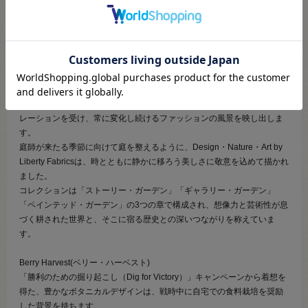
織の密度が高く、しなやかで豊かなドレープ性があります。
ブラウスやワンピース、スカートなどの衣類の他、小物やインテリアな
ど幅広くお使いいただけます。
DESIGN. NATURE. ART.
2026年秋冬コレクションは、リバティの本質──デザイン・自然・芸術
──が織りなす世界を体現しています。
自然界のリズムに根ざした本コレクションは、季節の巡りからインスピ
レーションを受け、常に変化し続けるファッションの風景を映し出しま
す。
庭師が来たる季節に向けて庭を整えるように、Design・Nature・Art by
Liberty Fabricsは、時とともに静かに移ろう美しさに敬意を込めて描かれ
ました。
コレクションは「ストーリー・ガーデン」「ギャラリー・ガーデン」
「ペインテッド・ガーデン」の3つの章で構成され、想像力と芸術性が息
づく耕された世界と、そこに宿る歴史との深いつながりを称えていま
す。
Berry Harvest(ベリー・ハーベスト)
「勝利のための掘り起こし（Dig for Victory）」キャンペーンから着想を
得た、豊かなボタニカルデザインは、戦時中に自宅での食料栽培を奨励
した背景を持ちます。