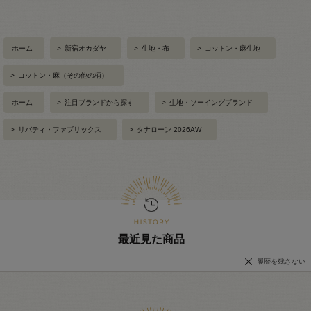
ホーム
>
新宿オカダヤ
>
生地・布
>
コットン・麻生地
>
コットン・麻（その他の柄）
ホーム
>
注目ブランドから探す
>
生地・ソーイングブランド
>
リバティ・ファブリックス
>
タナローン 2026AW
最近見た商品
履歴を残さない