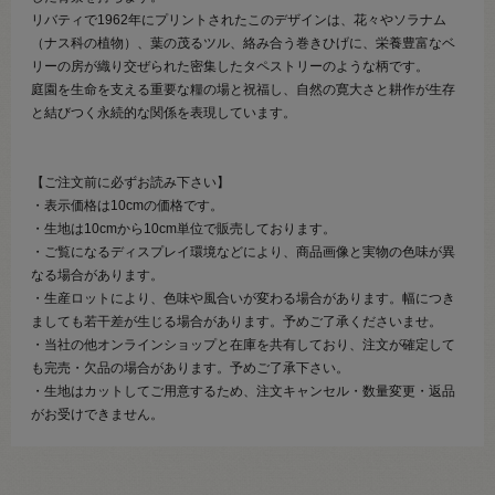
リバティで1962年にプリントされたこのデザインは、花々やソラナム
（ナス科の植物）、葉の茂るツル、絡み合う巻きひげに、栄養豊富なベ
リーの房が織り交ぜられた密集したタペストリーのような柄です。
庭園を生命を支える重要な糧の場と祝福し、自然の寛大さと耕作が生存
と結びつく永続的な関係を表現しています。
【ご注文前に必ずお読み下さい】
・表示価格は10cmの価格です。
・生地は10cmから10cm単位で販売しております。
・ご覧になるディスプレイ環境などにより、商品画像と実物の色味が異
なる場合があります。
・生産ロットにより、色味や風合いが変わる場合があります。幅につき
ましても若干差が生じる場合があります。予めご了承くださいませ。
・当社の他オンラインショップと在庫を共有しており、注文が確定して
も完売・欠品の場合があります。予めご了承下さい。
・生地はカットしてご用意するため、注文キャンセル・数量変更・返品
がお受けできません。