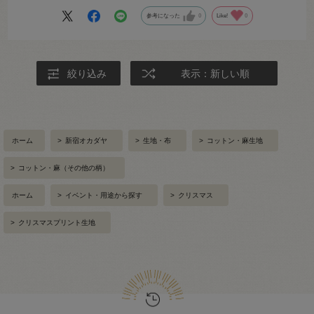
参考になった
0
Like!
0
絞り込み
表示：新しい順
ホーム
>
新宿オカダヤ
>
生地・布
>
コットン・麻生地
>
コットン・麻（その他の柄）
ホーム
>
イベント・用途から探す
>
クリスマス
>
クリスマスプリント生地