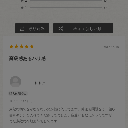
★
2
(0)
★
1
(0)
絞り込み
表示：新しい順
2025.10.18
高級感あるハリ感
ももこ
サイズ：113.レッド
素敵な柄でなかなかないのが気に入ってます。発送も問題なく、領収
書もキチンと入れてくださってました。色違いも欲しかったですが、
また素敵な布地お待ちしてます