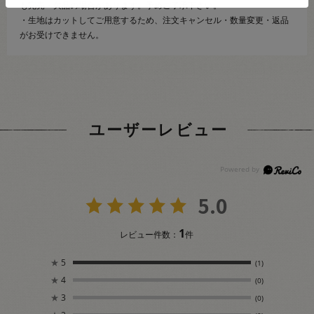
も完売・欠品の場合があります。予めご了承下さい。
・生地はカットしてご用意するため、注文キャンセル・数量変更・返品
がお受けできません。
ユーザーレビュー
5.0
1
レビュー件数：
件
★
5
(1)
★
4
(0)
★
3
(0)