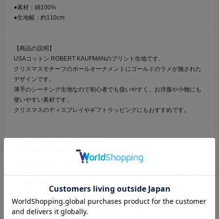
●素材：綿100%
●生地幅：約110cm
【商品の説明】
USAコットン ROBERT KAUFMANのプリント生地です。
クリスマスモチーフのボールオーナメントにゴールドのラメが施された
デザインです。
薄手のシーチング生地なので初心者でも扱いやすく、お洋服や小物にも
使いやすい素材です。
クリスマスのディスプレイやギフトラッピングにもおすすめです。
【ご注文前に必ずお読み下さい】
・表示価格は10cmの価格です。
・生地は10cmから10cm単位で販売しております。
・ご覧になるディスプレイ環境などにより、商品画像と実物の色味が異
なる場合があります。
・生産ロットにより、色味や風合いが変わる場合があります。幅につき
ましても若干差が生じる場合があります。予めご了承くださいませ。
・当社の他オンラインショップと在庫を共有しており、注文が確定して