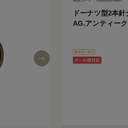
商品コード： 2385010019807
ドーナツ型2本針タ
AG.アンティークゴ