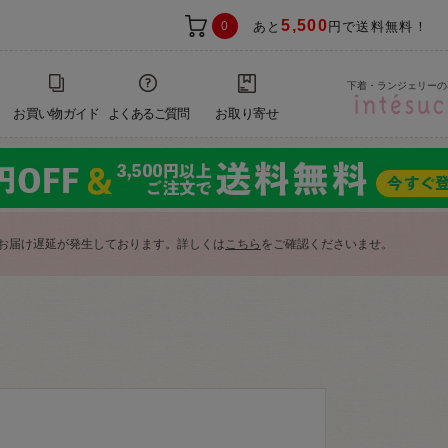
5,500
0
あと
円で送料無料！
下着・ランジェリーの
お買い物ガイド
よくあるご質問
お取り寄せ
お届け遅延が発生しております。詳しくは
こちら
をご確認くださいませ。