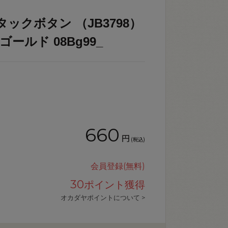
ックボタン （JB3798）
ールド 08Bg99_
660
円
(税込)
会員登録(無料)
30
ポイント獲得
オカダヤポイントについて >