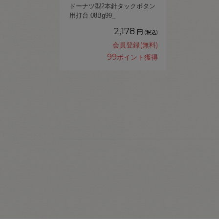
ドーナツ型2本針タックボタン
用打台 08Bg99_
2,178
円
(税込)
会員登録(無料)
99
ポイント獲得