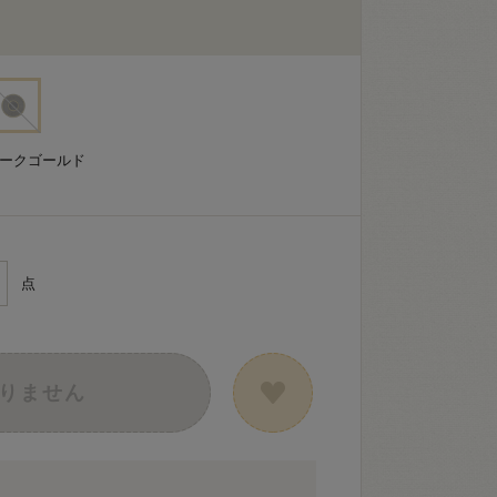
ィークゴールド
点
りません