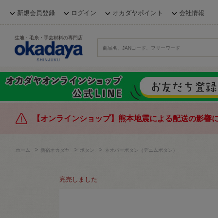
新規会員登録
ログイン
オカダヤポイント
会社情報
生地・毛糸・手芸材料の専門店
【オンラインショップ】熊本地震による配送の影響
>
>
>
ホーム
新宿オカダヤ
ボタン
ネオバーボタン（デニムボタン）
完売しました