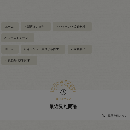
ホーム
>
新宿オカダヤ
>
ワッペン・装飾材料
>
レースモチーフ
ホーム
>
イベント・用途から探す
>
衣装制作
>
衣装向け装飾材料
最近見た商品
履歴を残さない