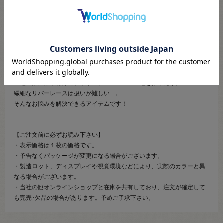
【商品の説明】
リバーレースがホットメルト（熱接着）モチーフになりました。
裏の紙を剥がしてアイロンをかければ、あっという間に完成です。
モチーフの周りの網目に沿ってカットして、モチーフとして貼り付けた
り、
生地全体に貼り付けて、オリジナルのレース生地を作ったり。
繊細なリバーレースは扱いが難しい…。
そんなお悩みを解決できるアイテムです！
【ご注文前に必ずお読み下さい】
・表示価格は１枚の価格です。
・予告なくパッケージが変更になる場合がございます。
・製造ロット、ディスプレイや視覚環境などにより、実際のカラーと異
なる場合がございます。
・当社の他オンラインショップと在庫を共有しており、注文が確定して
も完売･欠品の場合があります。予めご了承下さい。