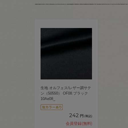
生地 オルフェス/レザー調サテ
ン（50550） OF08.ブラック
10Ae08_
242
円
(税込)
会員登録(無料)