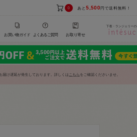
5,500
0
あと
円で送料無料！
下着・ランジェリーの
お買い物ガイド
よくあるご質問
お取り寄せ
お届け遅延が発生しております。詳しくは
こちら
をご確認くださいませ。