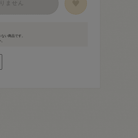
りません
きない商品です。
い。