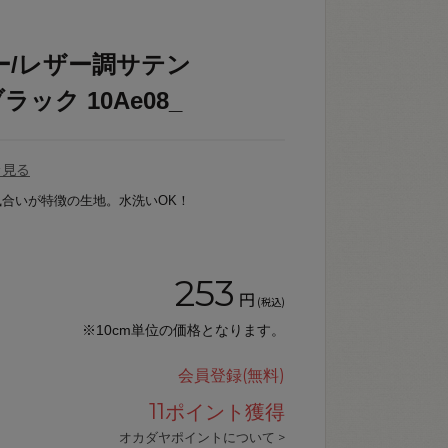
ー/レザー調サテン
ブラック 10Ae08_
を見る
合いが特徴の生地。水洗いOK！
253
円
(税込)
※10cm単位の価格となります。
会員登録(無料)
11
ポイント獲得
オカダヤポイントについて >