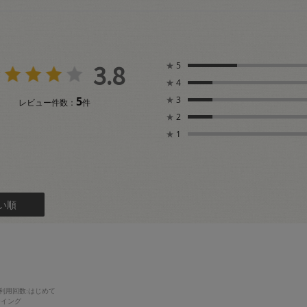
3.8
★
5
★
4
5
★
3
レビュー件数：
件
★
2
★
1
い順
利用回数
:はじめて
ーイング