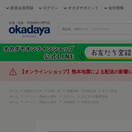
新規会員登録
ログイン
オカダヤポイント
会社情報
生地・毛糸・手芸材料の専門店
【オンラインショップ】熊本地震による配送の影響
>
>
>
>
ホーム
新宿オカダヤ
生地・布
合繊各種・その他生地
サテン生地
>
>
>
ホーム
イベント・用途から探す
コスプレ
コスプレ衣装用生地
>
>
>
ホーム
イベント・用途から探す
衣装制作
衣装向け生地