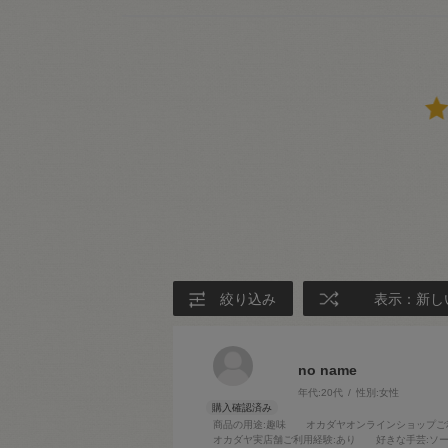
絞り込み
表示：新し
no name
年代:
20代
性別:
女性
商品の用途
:趣味
オカダヤオンラインショップご
オカダヤ実店舗ご利用経験
:あり
好きな手芸
:ソ