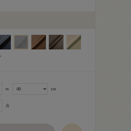
ク
m
cm
点