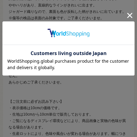
ややハリがあり、直線的なラインがきれいに出ます。
ジャガード織りなので、裏面も色が反転した柄がきれいに出ています。
※傷等の検品は表面のみ対象です。ご了承くださいませ。
※商用利用可
【ご注意】
製造の都合上、生地の片側は耳ではなく裁ち切りとなっております。
数量限定の輸入品の為、在庫限りで終了となります。
また、小さなキズや汚れが入る場合がございますが、省くことができま
せん。
あらかじめご了承くださいませ。
【ご注文前に必ずお読み下さい】
・表示価格は10cmの価格です。
・生地は10cmから10cm単位で販売しております。
・ご覧になるディスプレイ環境などにより、商品画像と実物の色味が異
なる場合があります。
・生産ロットにより、色味や風合いが変わる場合があります。幅につき