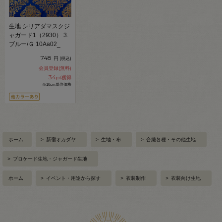
生地 シリアダマスクジ
ャガード1（2930） 3.
ブルー/Ｇ 10Aa02_
748
円
(税込)
会員登録(無料)
34
pt獲得
※10cm単位価格
ホーム
>
新宿オカダヤ
>
生地・布
>
合繊各種・その他生地
>
ブロケード生地・ジャガード生地
ホーム
>
イベント・用途から探す
>
衣装制作
>
衣装向け生地