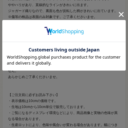
ややハリがあり、直線的なラインがきれいに出ます。
ジャガード織りなので、裏面も色が反転した柄がきれいに出ています。
※傷等の検品は表面のみ対象です。ご了承くださいませ。
※商用利用可
【ご注意】
製造の都合上、生地の片側は耳ではなく裁ち切りとなっております。
数量限定の輸入品の為、在庫限りで終了となります。
また、小さなキズや汚れが入る場合がございますが、省くことができま
せん。
あらかじめご了承くださいませ。
【ご注文前に必ずお読み下さい】
・表示価格は10cmの価格です。
・生地は10cmから10cm単位で販売しております。
・ご覧になるディスプレイ環境などにより、商品画像と実物の色味が異
なる場合があります。
・生産ロットにより、色味や風合いが変わる場合があります。幅につき