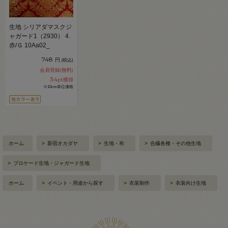
生地 シリアダマスクジ
ャガード1（2930） 4.
赤/Ｇ 10Aa02_
748
円
(税込)
会員登録(無料)
34
pt獲得
※10cm単位価格
ホーム
>
新宿オカダヤ
>
生地・布
>
合繊各種・その他生地
>
ブロケード生地・ジャガード生地
ホーム
>
イベント・用途から探す
>
衣装制作
>
衣装向け生地