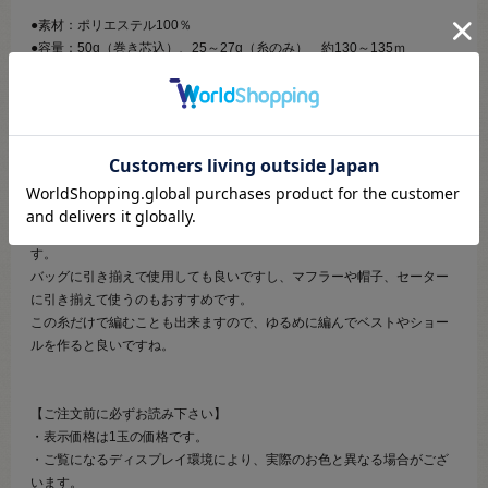
●素材：ポリエステル100％
●容量：50g（巻き芯込）、25～27g（糸のみ） 約130～135ｍ
●使用針：かぎ針3/0～5/0号（2～3mm）
●必要玉数の目安：セーター9玉～、マフラー4玉、帽子2玉
【商品の説明】
韓国からやってきた、引き揃え用にもおすすめのファータイプの糸で
す。
ポリエステル100％なので、季節問わずに年間通してご使用いただけま
す。
バッグに引き揃えで使用しても良いですし、マフラーや帽子、セーター
に引き揃えて使うのもおすすめです。
この糸だけで編むことも出来ますので、ゆるめに編んでベストやショー
ルを作ると良いですね。
【ご注文前に必ずお読み下さい】
・表示価格は1玉の価格です。
・ご覧になるディスプレイ環境により、実際のお色と異なる場合がござ
います。