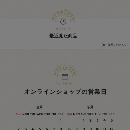
最近見た商品
履歴を残さない
オンラインショップの営業日
8
月
9
月
SUN
MON
TUE
WED
THU
FRI
SAT
SUN
MON
TUE
WED
THU
FRI
SAT
1
1
2
3
4
5
2
3
4
5
6
7
8
6
7
8
9
10
11
12