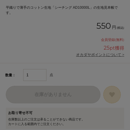
平織りで薄手のコットン生地「シーチング AD10000L」の生地見本帳で
す。
550
円
(税込)
会員登録(無料)
25
pt獲得
オカダヤポイントについて >
点
数量：
在庫がありません
お取り寄せ不可
在庫数以上のご注文は承ることができない商品です。
カートに入る範囲内でご注文ください。