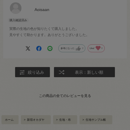
Aoisaan
実際の生地の色が知りたくて購入しました。
見やすくて助かります。ありがとうございました。
参考になった
2
Like!
0
絞り込み
表示：新しい順
この商品の全てのレビューを見る
ホーム
>
新宿オカダヤ
>
生地・布
>
生地サンプル帳