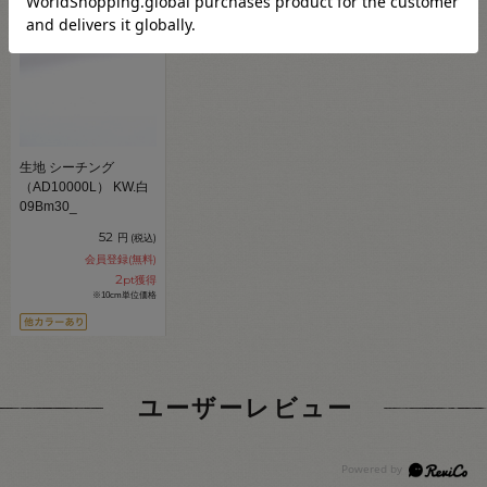
生地 シーチング
（AD10000L） KW.白
09Bm30_
52
円
(税込)
会員登録(無料)
2
pt獲得
※10cm単位価格
ユーザーレビュー