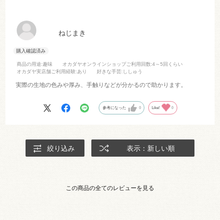
ねじまき
商品の用途
:趣味
オカダヤオンラインショップご利用回数
:4～5回くらい
オカダヤ実店舗ご利用経験
:あり
好きな手芸
:ししゅう
実際の生地の色みや厚み、手触りなどが分かるので助かります。
参考になった
0
Like!
0
絞り込み
表示：新しい順
この商品の全てのレビューを見る