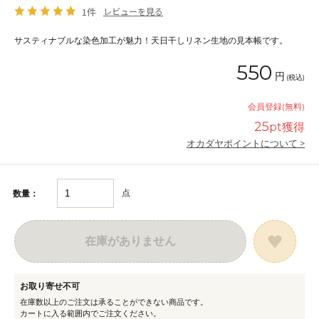
1件
レビューを見る
サスティナブルな染色加工が魅力！天日干しリネン生地の見本帳です。
550
円
(税込)
会員登録(無料)
25
pt獲得
オカダヤポイントについて >
点
数量：
在庫がありません
お取り寄せ不可
在庫数以上のご注文は承ることができない商品です。
カートに入る範囲内でご注文ください。