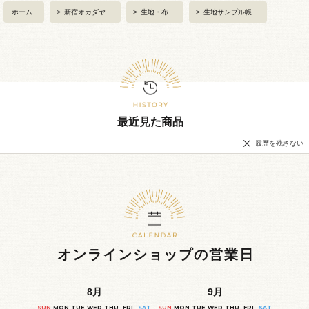
ホーム
>
新宿オカダヤ
>
生地・布
>
生地サンプル帳
最近見た商品
履歴を残さない
オンラインショップの営業日
8
月
9
月
SUN
MON
TUE
WED
THU
FRI
SAT
SUN
MON
TUE
WED
THU
FRI
SAT