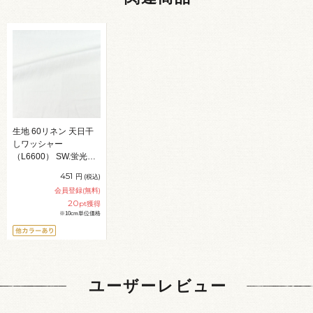
生地 60リネン 天日干
しワッシャー
（L6600） SW.蛍光晒
09Cu44_
451
円
(税込)
会員登録(無料)
20
pt獲得
※10cm単位価格
ユーザーレビュー