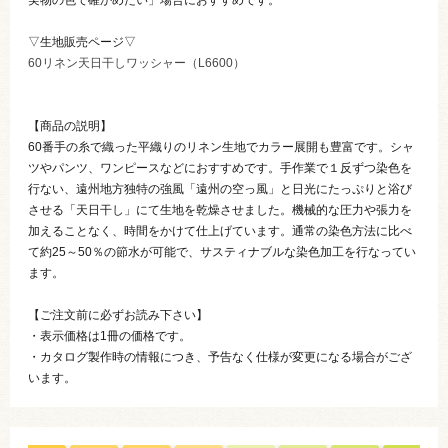
実物の色で確かめたい」場合におすすめです。
▽生地販売ページ▽
60リネン天日干しワッシャー（L6600）
【商品の説明】
60番手の糸で織った平織りのリネン生地でカラー展開も豊富です。シャ
ツやパンツ、ワンピースなどにおすすめです。手作業で１反ずつ染色を
行ない、遠州地方独特の強風「遠州の空っ風」と日光にたっぷりと浴び
させる「天日干し」にて生地を乾燥させました。機械的な圧力や張力を
加えることなく、時間をかけて仕上げています。通常の染色方法に比べ
て約25～50％の節水が可能で、サスティナブルな染色加工を行なってい
ます。
【ご注文前に必ずお読み下さい】
・表示価格は1冊の価格です。
・カタログ製作時の情報につき、予告なく仕様が変更になる場合がござ
います。