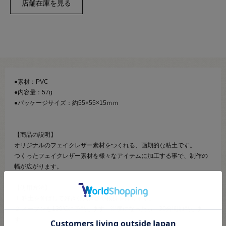
●素材：PVC
●内容量：57g
●パッケージサイズ：約55×55×15ｍｍ
【商品の説明】
オリジナルのフェイクレザー素材をつくれる、画期的な粘土です。
つくったフェイクレザー素材を様々なアイテムに加工する事で、制作の
幅が広がります。
【使用方法】
１.粘土を伸ばして好きな大きさや模様を作ります。
２.オーブンを130℃に予熱します。温度になったら、30分間加熱しま
す。