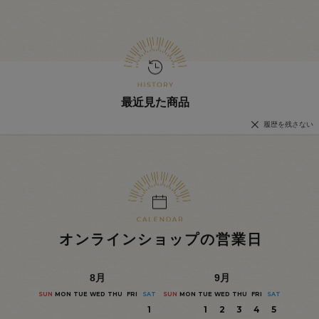
最近見た商品
履歴を残さない
オンラインショップの営業日
8
月
9
月
SUN
MON
TUE
WED
THU
FRI
SAT
SUN
MON
TUE
WED
THU
FRI
SAT
1
1
2
3
4
5