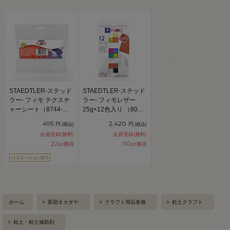
STAEDTLER-ステッド
STAEDTLER-ステッド
ラー- フィモ テクスチ
ラー- フィモレザー
ャーシート（8744-
25g×12色入り （8013-
11） 11.オリエンタル
C12-2） 06Ac99_
495
2,420
円
円
(税込)
(税込)
06Ac99_
会員登録(無料)
会員登録(無料)
22
110
pt獲得
pt獲得
ホーム
>
新宿オカダヤ
>
クラフト用品各種
>
粘土クラフト
>
粘土・粘土補助剤