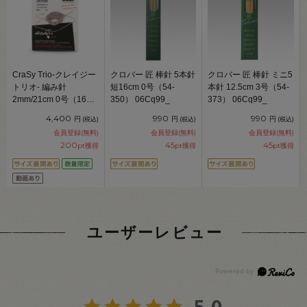
CraSy Trio-クレイジー
クロバー 匠 棒針 5本針
クロバー 匠 棒針 ミニ5
トリオ- 編み針
短16cm 0号（54-
本針 12.5cm 3号（54-
2mm/21cm 0号（160-
350） 06Cq99_
373） 06Cq99_
2） 06Cq99_
4,400
990
990
円
円
円
(税込)
(税込)
(税込)
会員登録(無料)
会員登録(無料)
会員登録(無料)
200
45
45
pt獲得
pt獲得
pt獲得
ユーザーレビュー
5.0