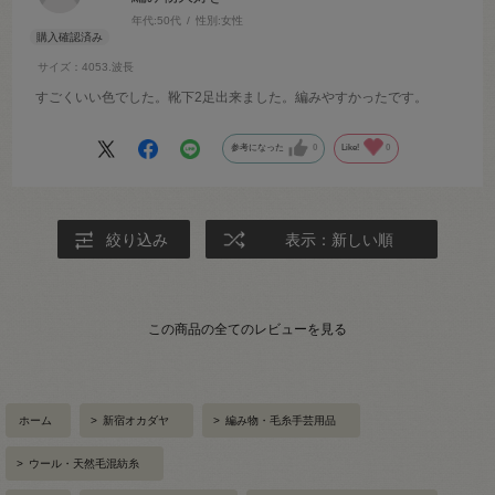
年代:
50代
性別:
女性
サイズ：4053.波長
すごくいい色でした。靴下2足出来ました。編みやすかったです。
参考になった
0
Like!
0
絞り込み
表示：新しい順
この商品の全てのレビューを見る
ホーム
>
新宿オカダヤ
>
編み物・毛糸手芸用品
>
ウール・天然毛混紡糸