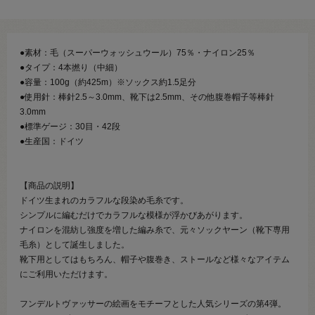
●素材：毛（スーパーウォッシュウール）75％・ナイロン25％
●タイプ：4本撚り（中細）
●容量：100g（約425m）※ソックス約1.5足分
●使用針：棒針2.5～3.0mm、靴下は2.5mm、その他腹巻帽子等棒針
3.0mm
●標準ゲージ：30目・42段
●生産国：ドイツ
【商品の説明】
ドイツ生まれのカラフルな段染め毛糸です。
シンプルに編むだけでカラフルな模様が浮かびあがります。
ナイロンを混紡し強度を増した編み糸で、元々ソックヤーン（靴下専用
毛糸）として誕生しました。
靴下用としてはもちろん、帽子や腹巻き、ストールなど様々なアイテム
にご利用いただけます。
フンデルトヴァッサーの絵画をモチーフとした人気シリーズの第4弾。