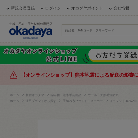
新規会員登録
ログイン
オカダヤポイント
会社情報
生地・毛糸・手芸材料の専門店
【オンラインショップ】熊本地震による配送の影響
>
>
>
ホーム
新宿オカダヤ
編み物・毛糸手芸用品
ウール・天然毛混紡糸
>
>
>
ホーム
注目ブランドから探す
手編み糸ブランド・メーカー
ローワン｜ROWAN