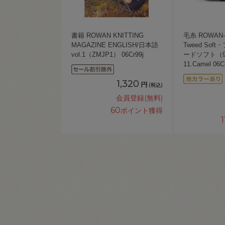
書籍 ROWAN KNITTING
毛糸 ROWAN-
MAGAZINE ENGLISH/日本語
Tweed So
vol.1（ZMJP1） 06Cr99j
ードソフト（98
11.Camel 06C
1,320
円
(税込)
会員登録(無料)
60
ポイント獲得
1