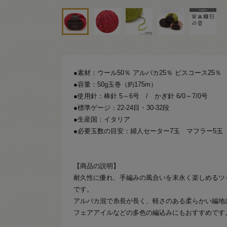
●素材：ウール50％ アルパカ25％ ビスコース25％
●容量：50g玉巻（約175m）
●使用針：棒針 5～6号 / かぎ針 6/0～7/0号
●標準ゲージ：22-24目・30-32段
●生産国：イタリア
●必要玉数の目安：婦人セーター7玉 マフラー5玉
【商品の説明】
耐久性に優れ、手編みの風合いを末永く楽しめるツ
です。
アルパカ混で糸長が長く、軽さのある柔らかい編地
フェアアイルなどの多色の編込みにもおすすめです