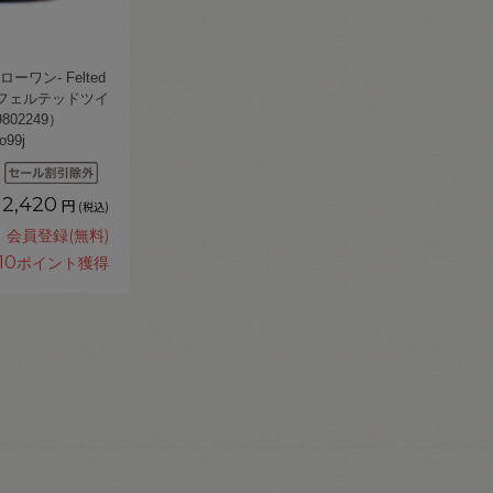
ローワン- Felted
ft・フェルテッドツイ
02249）
o99j
2,420
円
(税込)
会員登録(無料)
10
ポイント獲得