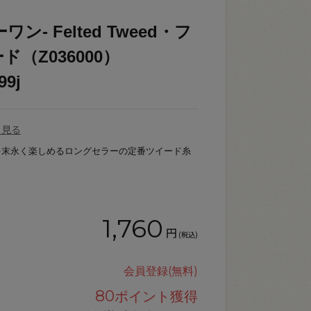
ワン- Felted Tweed・フ
（Z036000）
99j
を見る
を末永く楽しめるロングセラーの定番ツイード糸
1,760
円
(税込)
会員登録(無料)
80
ポイント獲得