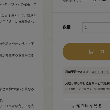
選択されたカラー：222.Scarlet
N（ローワン）の定番、ロ
生み出す糸として、質感と
リエイターから支持され
数量
淡色品と分けて洗って下
カー
目が発生する場合がござ
店舗受取できます
詳しくはこちら
お取り寄せ申し込みサービス対
像と実物の色味が異なる
在庫数以上のご注文をご希望の場合
す。
り、注文が確定しても完