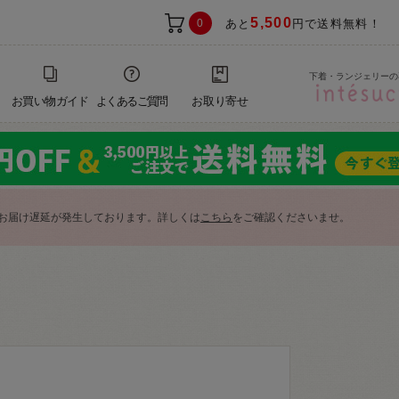
5,500
0
あと
円で送料無料！
下着・ランジェリーの
お買い物ガイド
よくあるご質問
お取り寄せ
お届け遅延が発生しております。詳しくは
こちら
をご確認くださいませ。