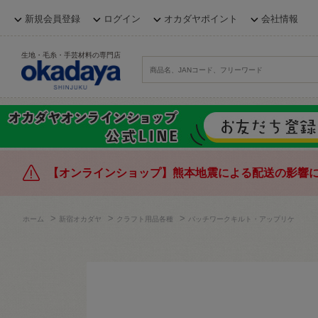
新規会員登録
ログイン
オカダヤポイント
会社情報
生地・毛糸・手芸材料の専門店
【オンラインショップ】熊本地震による配送の影響
>
>
>
ホーム
新宿オカダヤ
クラフト用品各種
パッチワークキルト・アップリケ