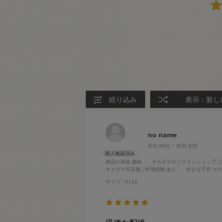
絞り込み
表示：新し
no name
年代:
60代
性別:
女性
商品の用途
:趣味
オカダヤオンラインショップご
オカダヤ実店舗ご利用経験
:あり
好きな手芸
:そ
サイズ：5118