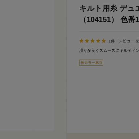
キルト用糸 デュエッ
（104151） 色番15
レビュー
1件
滑りが良くスムーズにキルティ