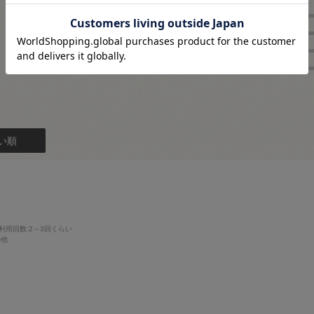
5.0
★
4
1
★
3
レビュー件数：
件
★
2
★
1
い順
利用回数
:2～3回くらい
の他