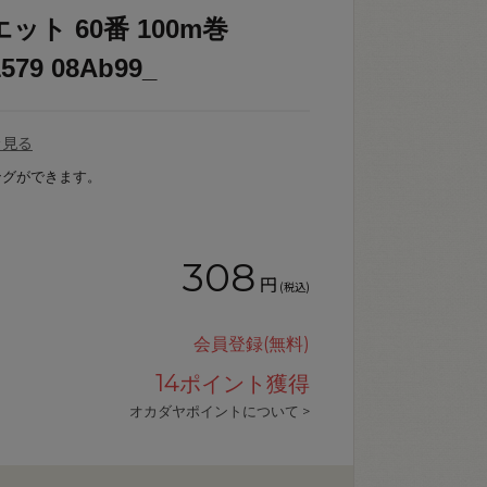
ト 60番 100m巻
79 08Ab99_
を見る
ングができます。
308
円
(税込)
会員登録(無料)
14
ポイント獲得
オカダヤポイントについて >