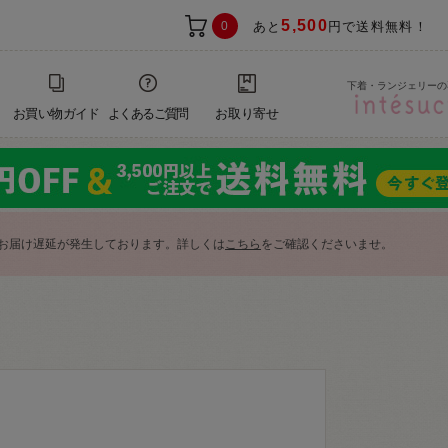
5,500
0
あと
円で送料無料！
下着・ランジェリーの
お買い物ガイド
よくあるご質問
お取り寄せ
お届け遅延が発生しております。詳しくは
こちら
をご確認くださいませ。