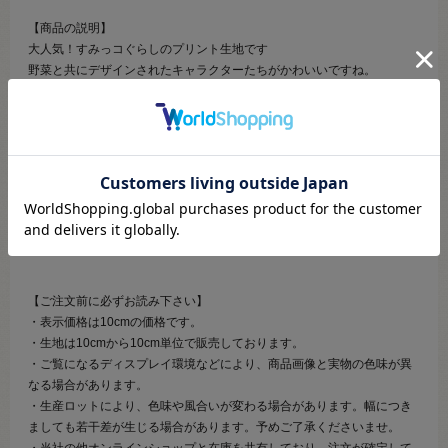
【商品の説明】
大人気！すみっコぐらしのプリント生地です
野菜と共にデザインされたキャラクターたちがかわいいですね。
柄の上下がないので裁断も簡単です。
中肉程度の厚みがあるオックス生地なので、程よいハリ感と柔らかさが
あり初心者の方にも扱いやすい素材です。
レッスンバッグやうわばき入れ、巾着袋やランチョンマット、スモック
等の入園入学グッズはもちろん、エプロンやクッションカバー等にもお
すすめです。
※商用利用不可
【ご注文前に必ずお読み下さい】
・表示価格は10cmの価格です。
・生地は10cmから10cm単位で販売しております。
・ご覧になるディスプレイ環境などにより、商品画像と実物の色味が異
なる場合があります。
・生産ロットにより、色味や風合いが変わる場合があります。幅につき
ましても若干差が生じる場合があります。予めご了承くださいませ。
・当社の他オンラインショップと在庫を共有しており、注文が確定して