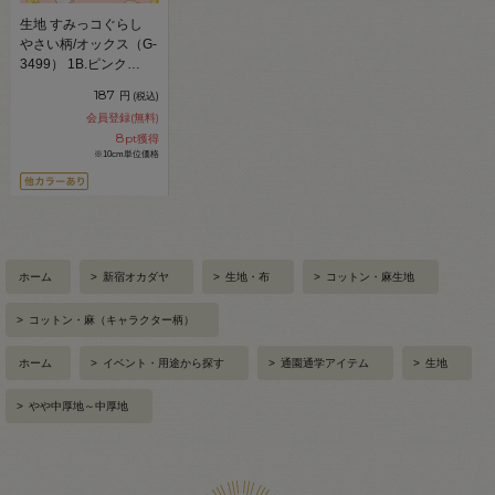
生地 すみっコぐらし
やさい柄/オックス（G-
3499） 1B.ピンク
09Ae12_
187
円
(税込)
会員登録(無料)
8
pt獲得
※10cm単位価格
ホーム
>
新宿オカダヤ
>
生地・布
>
コットン・麻生地
>
コットン・麻（キャラクター柄）
ホーム
>
イベント・用途から探す
>
通園通学アイテム
>
生地
>
やや中厚地～中厚地