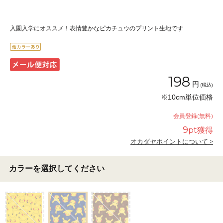
入園入学にオススメ！表情豊かなピカチュウのプリント生地です
198
円
(税込)
※10cm単位価格
会員登録(無料)
9
pt獲得
オカダヤポイントについて >
カラーを選択してください