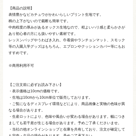
【商品の説明】
表情豊かなピカチュウがかわいらしいプリント生地です。
柄の上下がないので裁断も簡単です。
中肉程度の厚みがあるオックス生地なので、程よいハリ感と柔らかさが
あり初心者の方にも扱いやすい素材です。
レッスンバッグやうわばき入れ、巾着袋やランチョンマット、スモック
等の入園入学グッズはもちろん、エプロンやクッションカバー等にもお
すすめです。
※商用利用不可
【ご注文前に必ずお読み下さい】
・表示価格は10cmの価格です。
・生地は10cmから10cm単位で販売しております。
・ご覧になるディスプレイ環境などにより、商品画像と実物の色味が異
なる場合があります。
・生産ロットにより、色味や風合いが変わる場合があります。幅につき
ましても若干差が生じる場合があります。予めご了承くださいませ。
・当社の他オンラインショップと在庫を共有しており、注文が確定して
も完売・欠品の場合があります。予めご了承下さい。