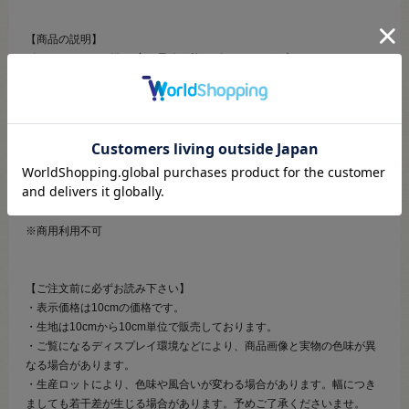
【商品の説明】
ポケモンシリーズ御三家の最終形態＆ピカチュウがプリントされたかっ
こいいキルティング生地です。
柄の上下がないので裁断も簡単です。
中綿入りなので、このキルティング生地だけでもバッグが仕立てられま
す。
レッスンバッグやうわばき入れ、巾着袋やナップサック、タブレットケ
ース等の入園入学グッズはもちろん、インテリアマット等にもおすすめ
です。
※商用利用不可
【ご注文前に必ずお読み下さい】
・表示価格は10cmの価格です。
・生地は10cmから10cm単位で販売しております。
・ご覧になるディスプレイ環境などにより、商品画像と実物の色味が異
なる場合があります。
・生産ロットにより、色味や風合いが変わる場合があります。幅につき
ましても若干差が生じる場合があります。予めご了承くださいませ。