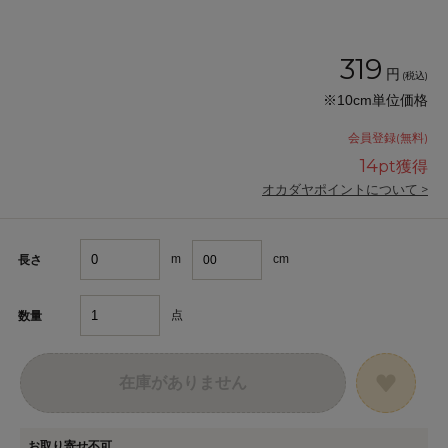
319
円
(税込)
※10cm単位価格
会員登録(無料)
14
pt獲得
オカダヤポイントについて >
m
cm
長さ
点
数量
在庫がありません
お取り寄せ不可