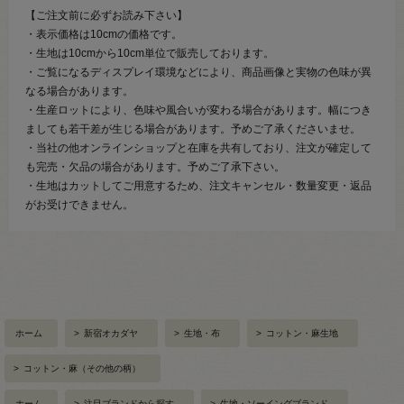
【ご注文前に必ずお読み下さい】
・表示価格は10cmの価格です。
・生地は10cmから10cm単位で販売しております。
・ご覧になるディスプレイ環境などにより、商品画像と実物の色味が異
なる場合があります。
・生産ロットにより、色味や風合いが変わる場合があります。幅につき
ましても若干差が生じる場合があります。予めご了承くださいませ。
・当社の他オンラインショップと在庫を共有しており、注文が確定して
も完売・欠品の場合があります。予めご了承下さい。
・生地はカットしてご用意するため、注文キャンセル・数量変更・返品
がお受けできません。
ホーム
>
新宿オカダヤ
>
生地・布
>
コットン・麻生地
>
コットン・麻（その他の柄）
ホーム
>
注目ブランドから探す
>
生地・ソーイングブランド