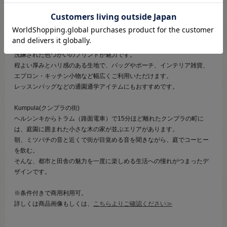
【商品の説明】
kippis（キッピス）の綿麻キャンバス生地。
北欧で活躍するデザイナー陣がデザインした、温かみのあるモチーフや
洗練された色づかいのプリントが魅力です。
程よい厚みとハリ感のある生地で、バッグやポーチ、インテリア雑貨、
エプロン・キッチン小物など幅広くご利用いただけます。
レッスンバッグなどの通園通学アイテムにもおすすめです。
Kumpula(クンプラの街)
ヘルシンキからトラム（路面電車）で15分ほど離れたクンプラの町に
は、庭園に囲まれた小さな木の家が並ぶエリアがあります。
朝、ミツバチの音と近くで街が目覚める音を聞きながら、庭でコーヒー
を飲む。
そんな、都市と田舎の魅力を一度に楽しめる生活への憧れがつまったデ
ザインです。
※条件付きで商用利用可。
詳しくは商品画像もしくは、
こちらよりご確認ください≫