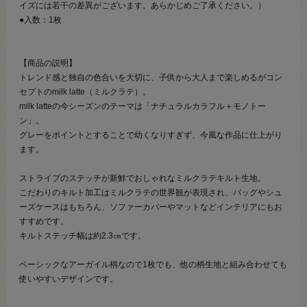
イズには若干の差異がございます。あらかじめご了承ください。）
●入数：1枚
【商品の説明】
トレンド感と独自の色合いを大切に、子供から大人まで楽しめるがコン
セプトのmilk latte（ミルクラテ）。
milk latteの今シーズンのテーマは「ナチュラルカラフル＋モノトー
ン」。
グレーをポイントとすることで幼くなりすぎず、今風な作品に仕上がり
ます。
ストライプのステッチが新鮮でおしゃれなミルクラテキルト生地。
こだわりのキルト加工はミルクラテの世界観が表現され、バッグやシュ
ーズケースはもちろん、ソファーカバーやマットなどインテリアにもお
すすめです。
キルトステッチ幅は約2.3㎝です。
ベーシックなアーガイル柄なので1枚でも、他の柄生地と組み合わせても
使いやすいデザインです。