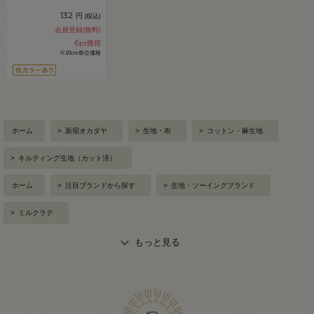
ブルー 09Ae99_
132
円
(税込)
会員登録(無料)
6
pt獲得
※10cm単位価格
ホーム
>
新宿オカダヤ
>
生地・布
>
コットン・麻生地
>
キルティング生地（カット済）
ホーム
>
注目ブランドから探す
>
生地・ソーイングブランド
>
ミルクラテ
もっと見る