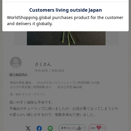
さくさん
年代:
40代
性別:
女性
商品の用途
:趣味
オカダヤオンラインショップご利用回数
:その他
オカダヤ実店舗ご利用経験
:あり
好きな手芸
:編み物
色：#20
サイズ：グリーン
扱いやすく値段も手頃です。
手編みのチューリップに使いましたが、お花が重くなってしまうとや
や柔らかい感じがするので、複数本束ねて使いました。
参考になった
0
Like!
1