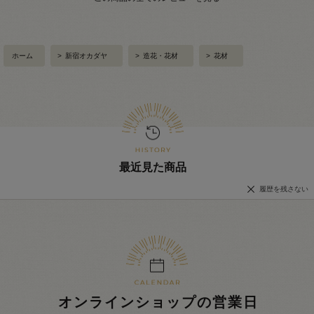
ホーム
>
新宿オカダヤ
>
造花・花材
>
花材
最近見た商品
履歴を残さない
オンラインショップの営業日