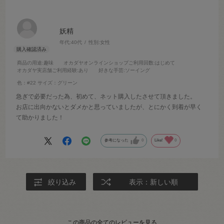
妖精
年代:
40代
性別:
女性
商品の用途
:趣味
オカダヤオンラインショップご利用回数
:はじめて
オカダヤ実店舗ご利用経験
:あり
好きな手芸
:ソーイング
色：#22
サイズ：グリーン
急ぎで必要だった為、初めて、ネット購入したさせて頂きました。
お店に出向かないとダメかと思っていましたが、とにかく到着が早く
て助かりました！
参考になった
0
Like!
0
絞り込み
表示：新しい順
この商品の全てのレビューを見る