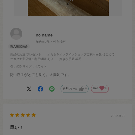
no name
年代:
40代
性別:
女性
商品の用途
:プレゼント
オカダヤオンラインショップご利用回数
:はじめて
オカダヤ実店舗ご利用経験
:あり
好きな手芸
:羊毛
色：#30
サイズ：ホワイト
使い勝手がとても良く。大満足です。
参考になった
0
Like!
0
2022.9.22
早い！