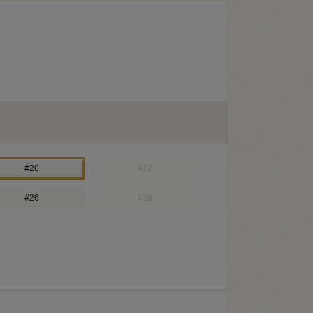
#20
#22
#26
#28