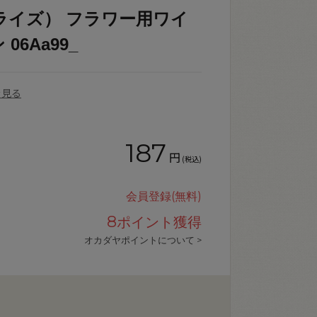
ンライズ） フラワー用ワイ
06Aa99_
を見る
187
円
(税込)
会員登録(無料)
8
ポイント獲得
オカダヤポイントについて >