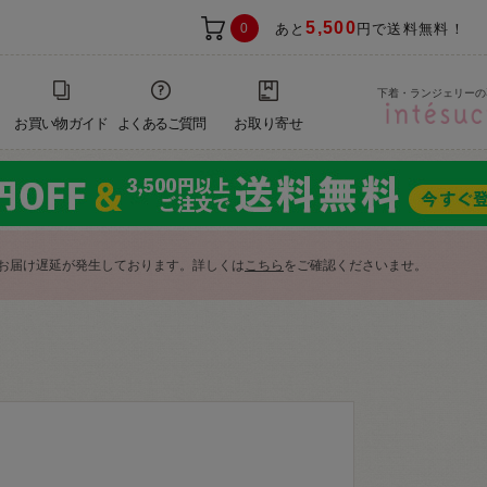
5,500
0
あと
円で送料無料！
下着・ランジェリーの
お買い物ガイド
よくあるご質問
お取り寄せ
お届け遅延が発生しております。詳しくは
こちら
をご確認くださいませ。