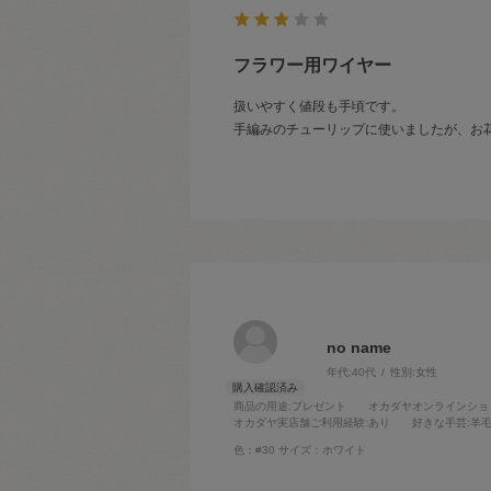
フラワー用ワイヤー
扱いやすく値段も手頃です。
手編みのチューリップに使いましたが、お
no name
年代:
40代
性別:
女性
商品の用途
:プレゼント
オカダヤオンラインショ
オカダヤ実店舗ご利用経験
:あり
好きな手芸
:羊
色：#30
サイズ：ホワイト