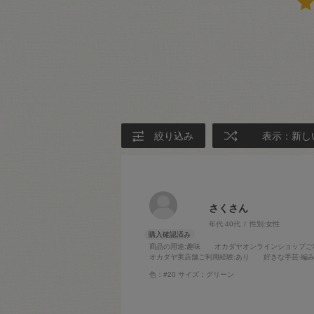
絞り込み
表示：新し
さくさん
年代:
40代
性別:
女性
商品の用途
:趣味
オカダヤオンラインショップご
オカダヤ実店舗ご利用経験
:あり
好きな手芸
:編
色：#20
サイズ：グリーン