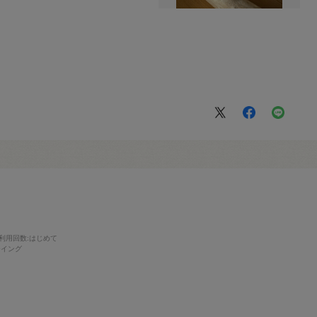
利用回数
:はじめて
ーイング