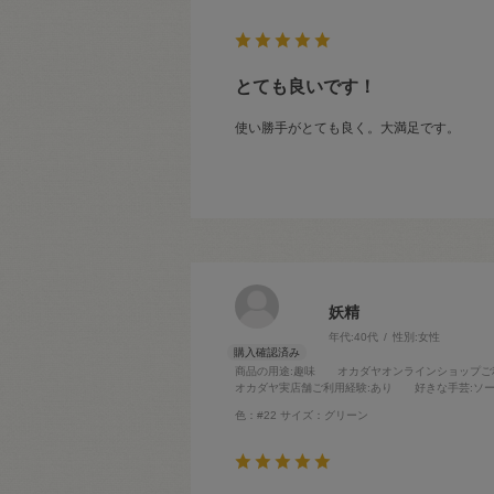
とても良いです！
使い勝手がとても良く。大満足です。
妖精
年代:
40代
性別:
女性
商品の用途
:趣味
オカダヤオンラインショップご
オカダヤ実店舗ご利用経験
:あり
好きな手芸
:ソ
色：#22
サイズ：グリーン