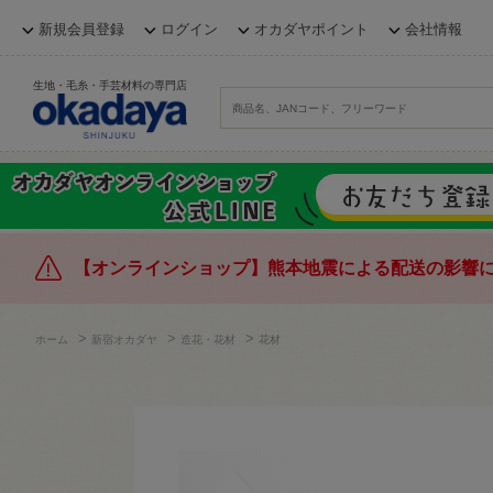
新規会員登録
ログイン
オカダヤポイント
会社情報
生地・毛糸・手芸材料の専門店
【オンラインショップ】熊本地震による配送の影響
>
>
>
ホーム
新宿オカダヤ
造花・花材
花材