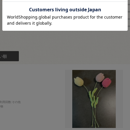
4.3
★
4
3
★
3
レビュー件数：
件
★
2
★
1
い順
利用回数
:その他
み物