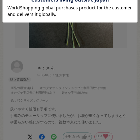
さくさん
年代:
40代
性別:
女性
商品の用途
:趣味
オカダヤオンラインショップご利用回数
:その他
オカダヤ実店舗ご利用経験
:あり
好きな手芸
:編み物
色：#20
サイズ：グリーン
扱いやすく値段も手頃です。
手編みのチューリップに使いましたが、お花が重くなってしまうとや
や柔らかい感じがするので、複数本束ねて使いました。
参考になった
0
Like!
1