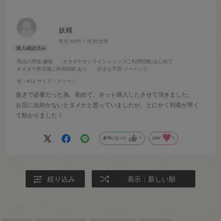
妖精
年代:
40代
性別:
女性
商品の用途
:趣味
オカダヤオンラインショップご利用回数
:はじめて
オカダヤ実店舗ご利用経験
:あり
好きな手芸
:ソーイング
色：#22
サイズ：グリーン
急ぎで必要だった為、初めて、ネット購入したさせて頂きました。
お店に出向かないとダメかと思っていましたが、とにかく到着が早く
て助かりました！
参考になった
0
Like!
0
絞り込み
表示：新しい順