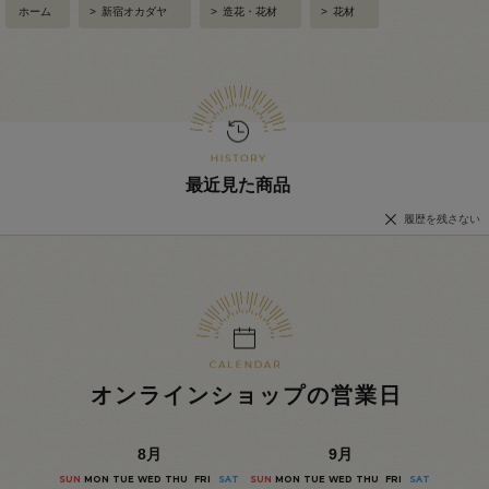
ホーム
>
新宿オカダヤ
>
造花・花材
>
花材
最近見た商品
履歴を残さない
オンラインショップの営業日
8
月
9
月
SUN
MON
TUE
WED
THU
FRI
SAT
SUN
MON
TUE
WED
THU
FRI
SAT