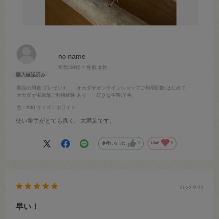
no name
年代:
40代
性別:
女性
商品の用途
:プレゼント
オカダヤオンラインショップご利用回数
:はじめて
オカダヤ実店舗ご利用経験
:あり
好きな手芸
:羊毛
色：#30
サイズ：ホワイト
使い勝手がとても良く。大満足です。
参考になった
0
Like!
0
2022.9.22
早い！