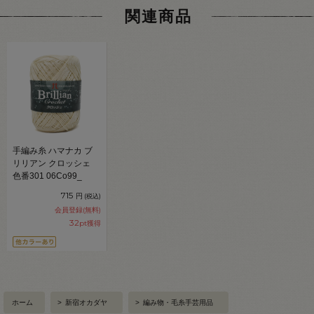
関連商品
手編み糸 ハマナカ ブ
リリアン クロッシェ
色番301 06Co99_
715
円
(税込)
会員登録(無料)
32
pt獲得
ホーム
>
新宿オカダヤ
>
編み物・毛糸手芸用品