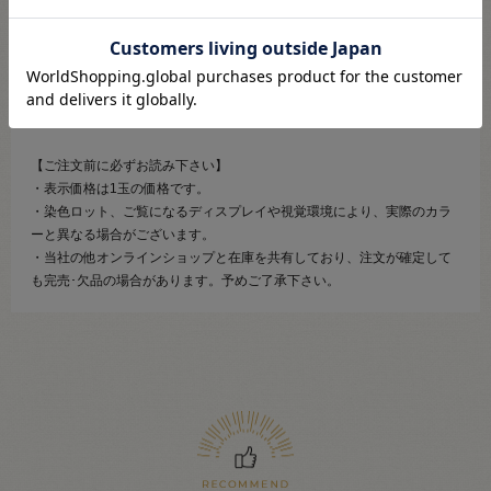
超長綿とブライトナイロンを組み合わせてリリヤンに編み立てています
ので、しっとりとした風合いや落ち着き感があります。
ナイロン独特の強い光沢も特徴です。
メリヤスのシンプル作品から地模様セーター、リリヤンの糸形状を活か
したドライブ編みなどあらゆる手法の作品に最適です。
【ご注文前に必ずお読み下さい】
・表示価格は1玉の価格です。
・染色ロット、ご覧になるディスプレイや視覚環境により、実際のカラ
ーと異なる場合がございます。
・当社の他オンラインショップと在庫を共有しており、注文が確定して
も完売･欠品の場合があります。予めご了承下さい。