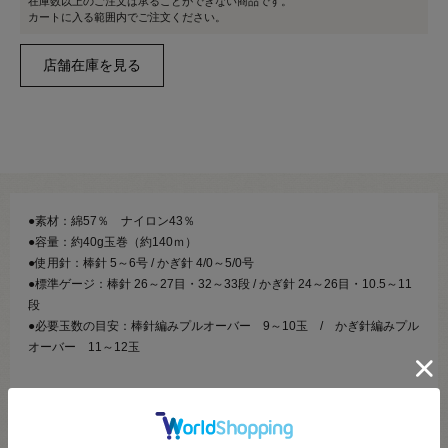
在庫数以上のご注文は承ることができない商品です。
カートに入る範囲内でご注文ください。
●素材：綿57％ ナイロン43％
●容量：約40g玉巻（約140ｍ）
●使用針：棒針 5～6号 / かぎ針 4/0～5/0号
●標準ゲージ：棒針 26～27目・32～33段 / かぎ針 24～26目・10.5～11
段
●必要玉数の目安：棒針編みプルオーバー 9～10玉 / かぎ針編みプル
オーバー 11～12玉
【商品の説明】
ラメにも似た光沢感が作品を際立たせるスーパーブライトヤーン。