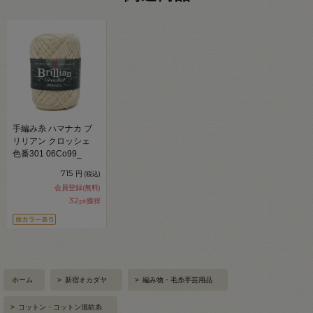
手編み糸 ハマナカ ブ
リリアン クロッシェ
色番301 06Co99_
715
円
(税込)
会員登録(無料)
32
pt獲得
ホーム
>
新宿オカダヤ
>
編み物・毛糸手芸用品
>
コットン・コットン混紡糸