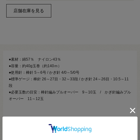
●素材：綿57％ ナイロン43％
●容量：約40g玉巻（約140ｍ）
●使用針：棒針 5～6号 / かぎ針 4/0～5/0号
●標準ゲージ：棒針 26～27目・32～33段 / かぎ針 24～26目・10.5～11
段
●必要玉数の目安：棒針編みプルオーバー 9～10玉 / かぎ針編みプル
オーバー 11～12玉
【商品の説明】
ラメにも似た光沢感が作品を際立たせるスーパーブライトヤーン。
超長綿とブライトナイロンを組み合わせてリリヤンに編み立てています
ので、しっとりとした風合いや落ち着き感があります。