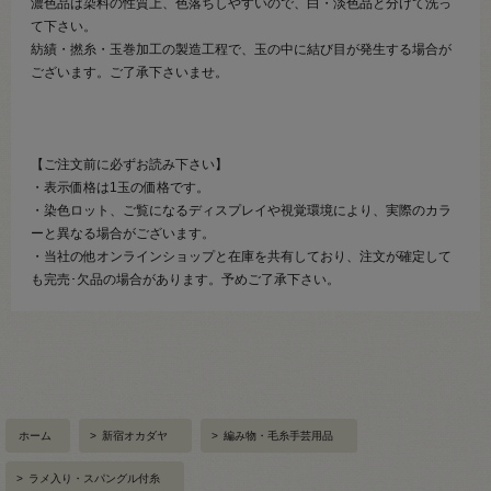
濃色品は染料の性質上、色落ちしやすいので、白・淡色品と分けて洗っ
て下さい。
紡績・撚糸・玉巻加工の製造工程で、玉の中に結び目が発生する場合が
ございます。ご了承下さいませ。
【ご注文前に必ずお読み下さい】
・表示価格は1玉の価格です。
・染色ロット、ご覧になるディスプレイや視覚環境により、実際のカラ
ーと異なる場合がございます。
・当社の他オンラインショップと在庫を共有しており、注文が確定して
も完売･欠品の場合があります。予めご了承下さい。
ホーム
>
新宿オカダヤ
>
編み物・毛糸手芸用品
>
ラメ入り・スパングル付糸