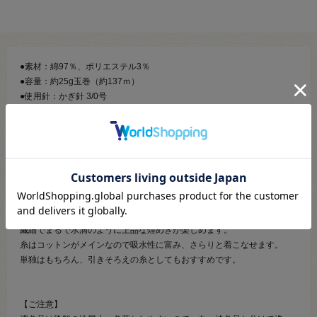
●素材：綿97％、ポリエステル3％
●容量：約25g玉巻（約137ｍ）
●使用針：かぎ針 3/0号
●標準ゲージ：かぎ針 27目・12段
●必要玉数の目安：半袖セーター（ネット編み） 5～6玉 / ベスト
（ネット編み） 7～8玉
【商品の説明】
直径約1mmの極小スパンコールを通し、リリヤーン状に仕立てた糸で
す。
繊細でまるで水滴のように上品な煌めきが楽しめます。
糸はコットンがメインなので吸水性に富み、さらりと着こなせます。
単独はもちろん、引きそろえの糸としてもおすすめです。
【ご注意】