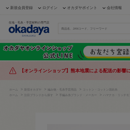
新規会員登録
ログイン
オカダヤポイント
会社情報
生地・毛糸・手芸材料の専門店
【オンラインショップ】熊本地震による配送の影響
>
>
>
ホーム
新宿オカダヤ
編み物・毛糸手芸用品
コットン・コットン混紡糸
>
>
>
ホーム
注目ブランドから探す
手編み糸ブランド・メーカー
ハマナカ・リッチモ