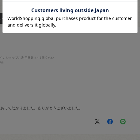
い順
インショップご利用回数
:4～5回くらい
み物
、あって助かりました。ありがとうございました。