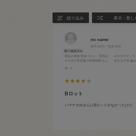
絞り込み
表示：新し
no name
年代:
60代
性別:
女性
商品の用途
:普段づかい・実用品
オカダヤオンラ
オカダヤ実店舗ご利用経験
:なし
好きな手芸
:編
色：1
Bロット
ハマナカ㈱さんにBロットがなかったけど