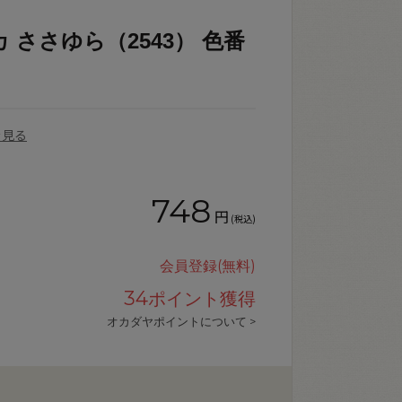
 ささゆら（2543） 色番
を見る
748
円
(税込)
会員登録(無料)
34
ポイント獲得
オカダヤポイントについて >