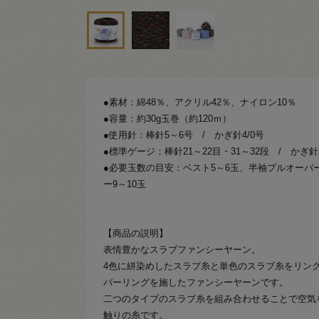
●素材：綿48％、アクリル42％、ナイロン10％
●容量：約30g玉巻（約120ｍ）
●使用針：棒針5～6号 / かぎ針4/0号
●標準ゲージ：棒針21～22目・31～32段 / かぎ針
●必要玉数の目安：ベスト5～6玉、半袖プルオーバ
ー9～10玉
【商品の説明】
表情豊かなスラブファンシーヤーン。
4色に絣染めしたスラブ糸と単色のスラブ糸をリン
バーリングを施したファンシーヤーンです。
二つのタイプのスラブ糸を組み合わせることで空気
触りの糸です。