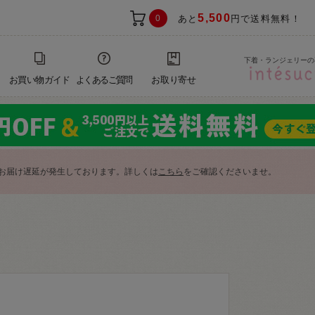
5,500
0
あと
円で送料無料！
下着・ランジェリーの
お買い物ガイド
よくあるご質問
お取り寄せ
お届け遅延が発生しております。詳しくは
こちら
をご確認くださいませ。