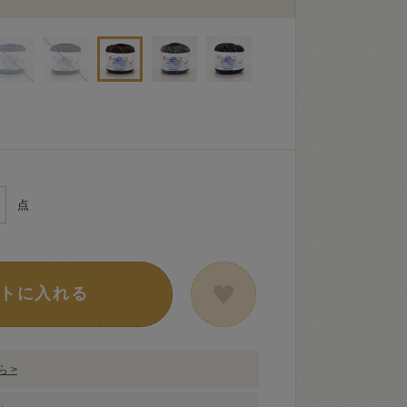
点
トに入れる
 >