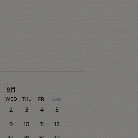
9
月
WED
THU
FRI
SAT
2
3
4
5
9
10
11
12