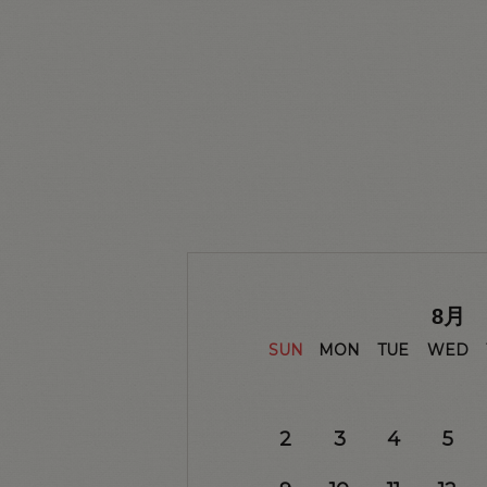
8
月
SUN
MON
TUE
WED
2
3
4
5