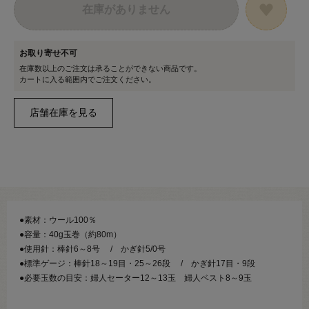
在庫がありません
お取り寄せ不可
在庫数以上のご注文は承ることができない商品です。
カートに入る範囲内でご注文ください。
●素材：ウール100％
●容量：40g玉巻（約80m）
●使用針：棒針6～8号 / かぎ針5/0号
●標準ゲージ：棒針18～19目・25～26段 / かぎ針17目・9段
●必要玉数の目安：婦人セーター12～13玉 婦人ベスト8～9玉