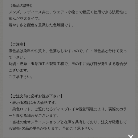
【商品の説明】
メンズ、レディース共に、ウェア～小物まで幅広く使用できる汎用性に
富んだ並太タイプ。
着やすさと配色を意識した色展開です。
【ご注意】
濃色品は染料の性質上、色落ちしやすいので、白・淡色品と分けて洗っ
て下さい。
紡績・撚糸・玉巻加工の製造工程で、玉の中に結び目が発生する場合が
ございます。
ご了承下さい。
【ご注文前に必ずお読み下さい】
・表示価格は1玉の価格です。
・染色ロット、ご覧になるディスプレイや視覚環境により、実際のカラ
ーと異なる場合がございます。
・当社の他オンラインショップと在庫を共有しており、注文が確定して
も完売･欠品の場合があります。予めご了承下さい。