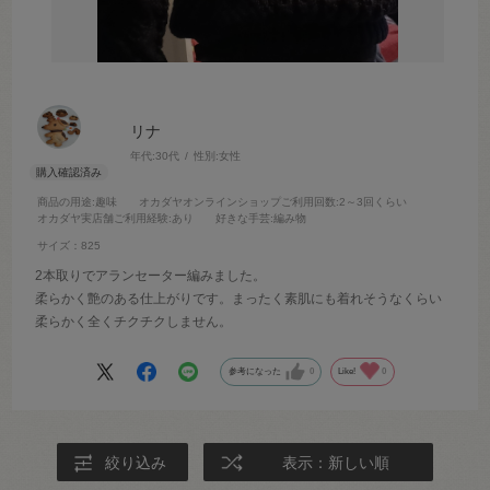
リナ
年代:
30代
性別:
女性
商品の用途
:趣味
オカダヤオンラインショップご利用回数
:2～3回くらい
オカダヤ実店舗ご利用経験
:あり
好きな手芸
:編み物
サイズ：825
2本取りでアランセーター編みました。
柔らかく艶のある仕上がりです。まったく素肌にも着れそうなくらい
柔らかく全くチクチクしません。
参考になった
0
Like!
0
絞り込み
表示：新しい順