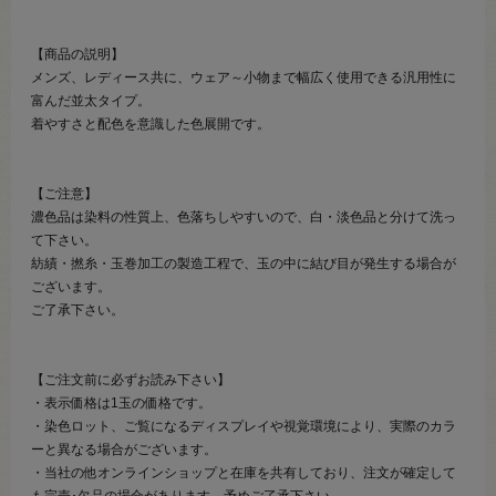
【商品の説明】
メンズ、レディース共に、ウェア～小物まで幅広く使用できる汎用性に
富んだ並太タイプ。
着やすさと配色を意識した色展開です。
【ご注意】
濃色品は染料の性質上、色落ちしやすいので、白・淡色品と分けて洗っ
て下さい。
紡績・撚糸・玉巻加工の製造工程で、玉の中に結び目が発生する場合が
ございます。
ご了承下さい。
【ご注文前に必ずお読み下さい】
・表示価格は1玉の価格です。
・染色ロット、ご覧になるディスプレイや視覚環境により、実際のカラ
ーと異なる場合がございます。
・当社の他オンラインショップと在庫を共有しており、注文が確定して