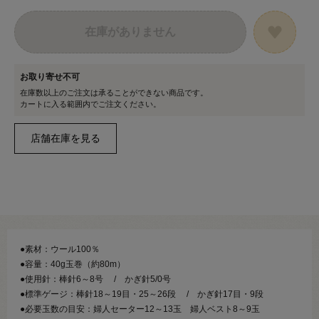
在庫がありません
お取り寄せ不可
在庫数以上のご注文は承ることができない商品です。
カートに入る範囲内でご注文ください。
●素材：ウール100％
●容量：40g玉巻（約80m）
●使用針：棒針6～8号 / かぎ針5/0号
●標準ゲージ：棒針18～19目・25～26段 / かぎ針17目・9段
●必要玉数の目安：婦人セーター12～13玉 婦人ベスト8～9玉