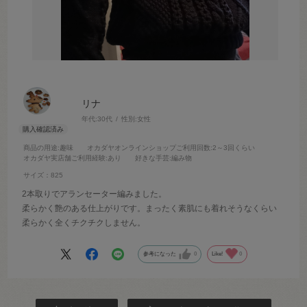
リナ
年代:
30代
性別:
女性
商品の用途
:趣味
オカダヤオンラインショップご利用回数
:2～3回くらい
オカダヤ実店舗ご利用経験
:あり
好きな手芸
:編み物
サイズ：825
2本取りでアランセーター編みました。
柔らかく艶のある仕上がりです。まったく素肌にも着れそうなくらい
柔らかく全くチクチクしません。
参考になった
0
Like!
0