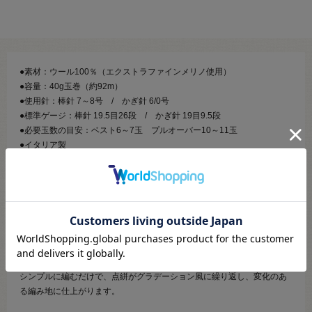
●素材：ウール100％（エクストラファインメリノ使用）
●容量：40g玉巻（約92m）
●使用針：棒針 7～8号 / かぎ針 6/0号
●標準ゲージ：棒針 19.5目26段 / かぎ針 19目9.5段
●必要玉数の目安：ベスト6～7玉 プルオーバー10～11玉
●イタリア製
【商品の説明】
8色の染料をスプレー噴射してプリントした、エクストラファインメリノ
ウール100％の手編み糸。
アラブの建築や工芸品で使用されている色を取り入れ、アラブ世界の美
意識の重要な要素である対称、反復、循環の様式をスプレープリントの
変化で表現しています。
シンプルに編むだけで、点絣がグラデーション風に繰り返し、変化のあ
る編み地に仕上がります。