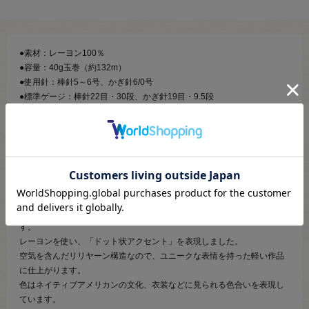
●素材：レーヨン100％
●容量：40g玉巻（約132m）
●使用針：棒針5～6号、かぎ針6/0号
●標準ゲージ：棒針22目・30段、かぎ針19目・9.5段
●生産国：イタリア
●必要玉数の目安：ベスト5～6玉、半袖プルオーバー5～6玉
【商品の説明】
アクセントカラー2色を撚糸しながら、ベースカラーのリリヤーンで包ん
だ3色のレーヨン糸で構成したファンシーヤーンです。
所々で内部のアクセントカラーが表面にモールのような表情で現れま
す。
レーヨンを使い、「ドット状アクセント」を表現しました。
空気を含んだリリヤーン構造なので、ユニークな表情を持った軽い作品
に仕上がります。
色はネイティブアメリカンの文化、衣装などに見られる色合いを表現し
ています。