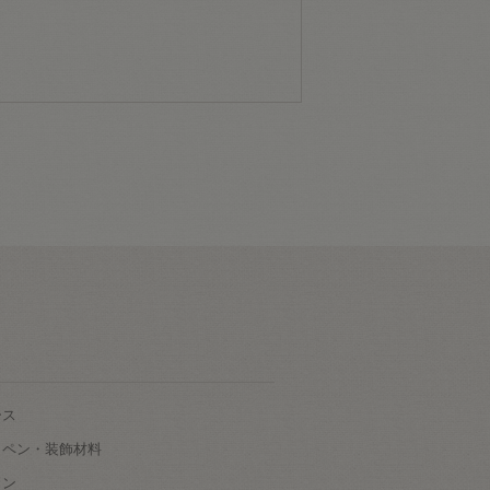
ース
ッペン・装飾材料
タン