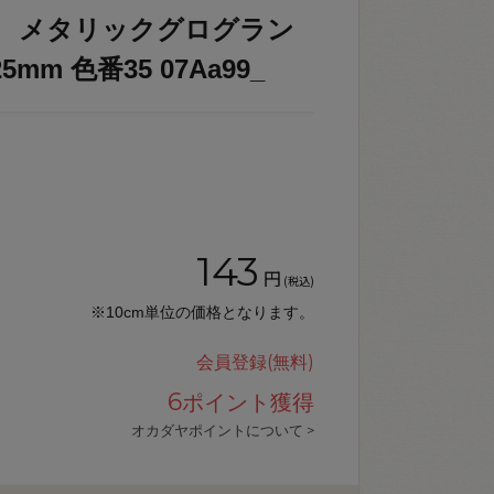
馬） メタリックグログラン
mm 色番35 07Aa99_
143
円
(税込)
※10cm単位の価格となります。
会員登録(無料)
6
ポイント獲得
オカダヤポイントについて >