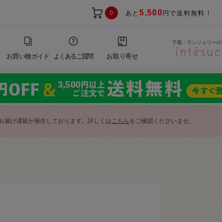
5,500
0
あと
円で送料無料！
下着・ランジェリーの
お買い物ガイド
よくあるご質問
お取り寄せ
お届け遅延が発生しております。詳しくは
こちら
をご確認くださいませ。