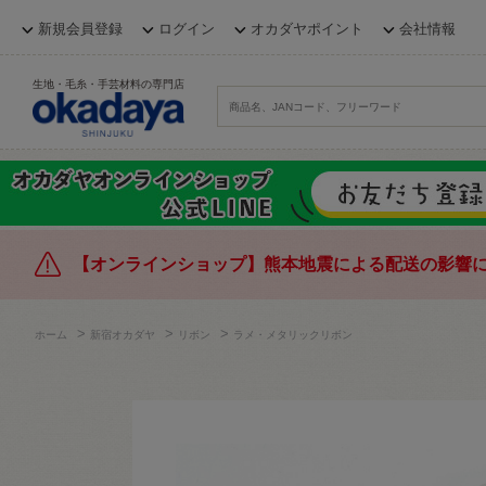
新規会員登録
ログイン
オカダヤポイント
会社情報
生地・毛糸・手芸材料の専門店
【オンラインショップ】熊本地震による配送の影響
>
>
>
ホーム
新宿オカダヤ
リボン
ラメ・メタリックリボン