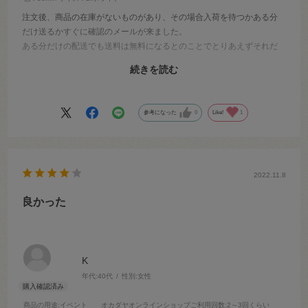
注文後、商品の在庫がないものがあり、その場合入荷を待つかある分
だけ送るかすぐに確認のメールが来ました。
ある分だけの配送でも送料は無料になるとのことでとりあえずそれだ
け送ってもらうことに。
続きを読む
当日すぐに連絡していただき配送もスムーズで安心して注文すること
ができました。
今後も利用させていただきたいと思います。
参考になった
0
Like!
1
2022.11.8
良かった
K
年代:
40代
性別:
女性
商品の用途
:イベント
オカダヤオンラインショップご利用回数
:2～3回くらい