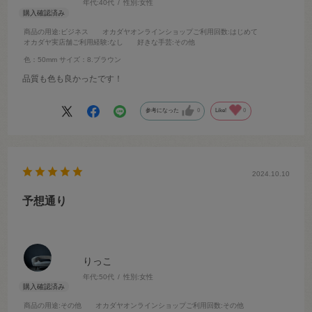
年代:
40代
性別:
女性
商品の用途
:ビジネス
オカダヤオンラインショップご利用回数
:はじめて
オカダヤ実店舗ご利用経験
:なし
好きな手芸
:その他
色：50mm
サイズ：8.ブラウン
品質も色も良かったです！
参考になった
0
Like!
0
2024.10.10
予想通り
りっこ
年代:
50代
性別:
女性
商品の用途
:その他
オカダヤオンラインショップご利用回数
:その他