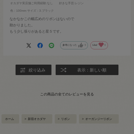
オカダヤ実店舗ご利用経験
:なし
好きな手芸
:レジン
色：100mm
サイズ：3.ブラック
なかなかこの幅広めのリボンはないので
助かりました。
もう少し張りがあると星５です。
参考になった
0
Like!
0
絞り込み
表示：新しい順
この商品の全てのレビューを見る
ホーム
>
新宿オカダヤ
>
リボン
>
オーガンジーリボン