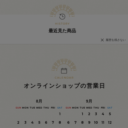
最近見た商品
履歴を残さない
オンラインショップの営業日
8
月
9
月
SUN
MON
TUE
WED
THU
FRI
SAT
SUN
MON
TUE
WED
THU
FRI
SAT
1
1
2
3
4
5
2
3
4
5
6
7
8
6
7
8
9
10
11
12