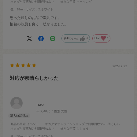
オカダヤ実店舗ご利用経験
:あり
好きな手芸
:ソーイング
色：38mm
サイズ：2.ホワイト
思った通りのお品で満足です。
梱包の状態も良く、助かりました。
参考になった
0
Like!
0
2024.7.22
対応が素晴らしかった
nao
年代:
40代
性別:
女性
商品の用途
:イベント
オカダヤオンラインショップご利用回数
:2～3回くらい
オカダヤ実店舗ご利用経験
:あり
好きな手芸
:ししゅう
色：38mm
サイズ：2.ホワイト