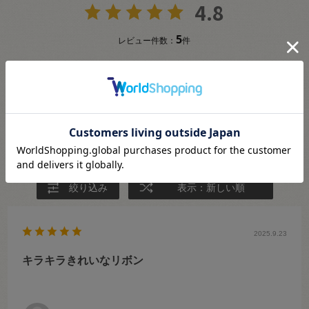
4.8
5
レビュー件数：
件
★
5
(4)
★
4
(1)
★
3
(0)
★
2
(0)
★
1
(0)
絞り込み
表示：新しい順
2025.9.23
キラキラきれいなリボン