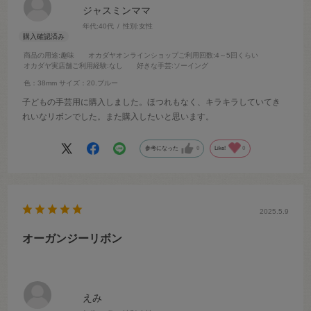
ジャスミンママ
年代:
40代
性別:
女性
商品の用途
:趣味
オカダヤオンラインショップご利用回数
:4～5回くらい
オカダヤ実店舗ご利用経験
:なし
好きな手芸
:ソーイング
色：38mm
サイズ：20.ブルー
子どもの手芸用に購入しました。ほつれもなく、キラキラしていてき
れいなリボンでした。また購入したいと思います。
参考になった
0
Like!
0
2025.5.9
オーガンジーリボン
えみ