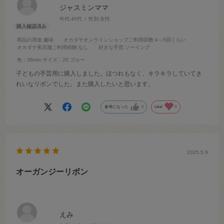
ジャスミンママ
年代:
40代
性別:
女性
商品の用途
:趣味
オカダヤオンラインショップご利用回数
:4～5回くらい
オカダヤ実店舗ご利用経験
:なし
好きな手芸
:ソーイング
色：38mm
サイズ：20.ブルー
子どもの手芸用に購入しました。ほつれもなく、キラキラしていてき
れいなリボンでした。また購入したいと思います。
参考になった
0
Like!
0
2025.5.9
オーガンジーリボン
えみ