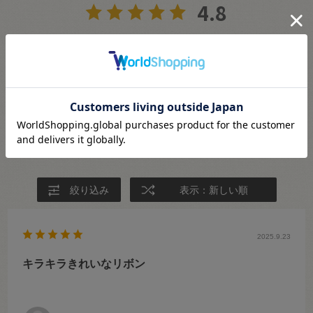
4.8
5
レビュー件数：
件
★
5
(4)
★
4
(1)
★
3
(0)
★
2
(0)
★
1
(0)
絞り込み
表示：新しい順
2025.9.23
キラキラきれいなリボン