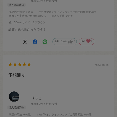
年代:
40代
性別:
女性
商品の用途
:ビジネス
オカダヤオンラインショップご利用回数
:はじめて
オカダヤ実店舗ご利用経験
:なし
好きな手芸
:その他
色：50mm
サイズ：8.ブラウン
品質も色も良かったです！
参考になった
0
Like!
0
2024.10.10
予想通り
りっこ
年代:
50代
性別:
女性
商品の用途
:その他
オカダヤオンラインショップご利用回数
:その他