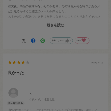
注文後、商品の在庫がないものがあり、その場合入荷を待つかある分
だけ送るかすぐに確認のメールが来ました。
ある分だけの配送でも送料は無料になるとのことでとりあえずそれだ
け送ってもらうことに。
続きを読む
当日すぐに連絡していただき配送もスムーズで安心して注文すること
ができました。
今後も利用させていただきたいと思います。
参考になった
0
Like!
1
2022.11.8
良かった
K
年代:
40代
性別:
女性
商品の用途
:イベント
オカダヤオンラインショップご利用回数
:2～3回くらい