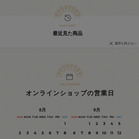
最近見た商品
履歴を残さない
オンラインショップの営業日
8
月
9
月
SUN
MON
TUE
WED
THU
FRI
SAT
SUN
MON
TUE
WED
THU
FRI
SAT
1
1
2
3
4
5
2
3
4
5
6
7
8
6
7
8
9
10
11
12