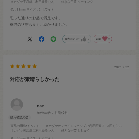
オカダヤ実店舗ご利用経験
:あり
好きな手芸
:ソーイング
色：38mm
サイズ：2.ホワイト
思った通りのお品で満足です。
梱包の状態も良く、助かりました。
参考になった
0
Like!
0
2024.7.22
対応が素晴らしかった
nao
年代:
40代
性別:
女性
商品の用途
:イベント
オカダヤオンラインショップご利用回数
:2～3回くらい
オカダヤ実店舗ご利用経験
:あり
好きな手芸
:ししゅう
色：38mm
サイズ：2.ホワイト