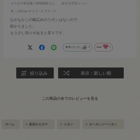
オカダヤ実店舗ご利用経験
:なし
好きな手芸
:レジン
色：100mm
サイズ：3.ブラック
なかなかこの幅広めのリボンはないので
助かりました。
もう少し張りがあると星５です。
参考になった
0
Like!
0
絞り込み
表示：新しい順
この商品の全てのレビューを見る
ホーム
>
新宿オカダヤ
>
リボン
>
オーガンジーリボン