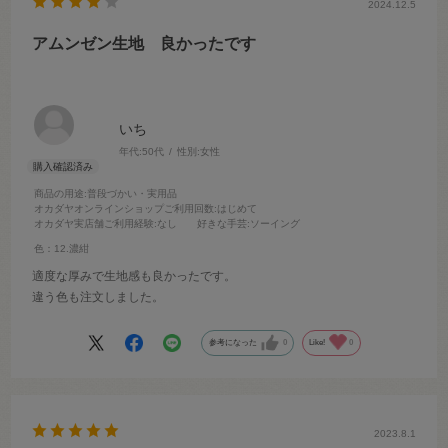
2024.12.5
アムンゼン生地 良かったです
いち
年代:
50代
性別:
女性
商品の用途
:普段づかい・実用品
オカダヤオンラインショップご利用回数
:はじめて
オカダヤ実店舗ご利用経験
:なし
好きな手芸
:ソーイング
色：12.濃紺
適度な厚みで生地感も良かったです。
違う色も注文しました。
参考になった
0
Like!
0
2023.8.1