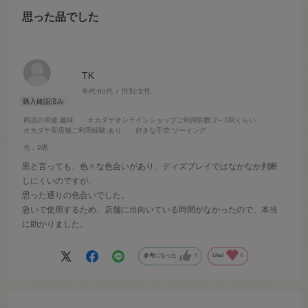
思った品でした
TK
年代:
60代
性別:
女性
商品の用途
:趣味
オカダヤオンラインショップご利用回数
:2～3回くらい
オカダヤ実店舗ご利用経験
:あり
好きな手芸
:ソーイング
色：9黒
黒と言っても、色々な色合いがあり、ディズプレイではなかなか判断
しにくいのですが、
思った通りの色合いでした。
急いで使用するため、店舗に出向いている時間がなかったので、本当
に助かりました。
参考になった
0
Like!
0