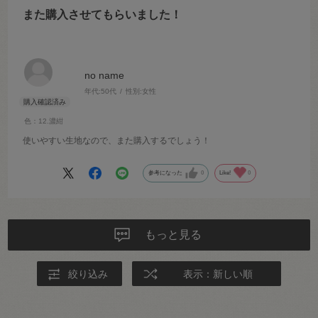
また購入させてもらいました！
no name
年代:
50代
性別:
女性
色：12.濃紺
使いやすい生地なので、また購入するでしょう！
参考になった
0
Like!
0
もっと見る
絞り込み
表示：新しい順