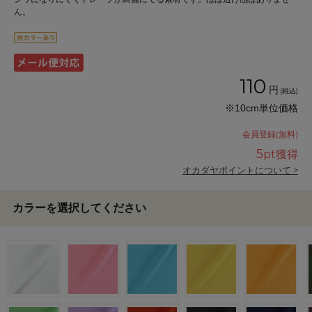
ん。
110
円
(税込)
※10cm単位価格
会員登録(無料)
5
pt獲得
オカダヤポイントについて >
カラーを選択してください