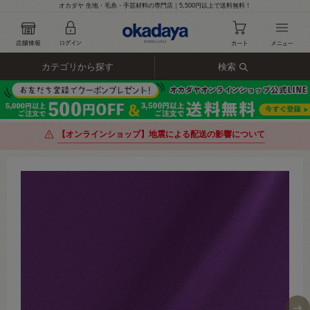
オカダヤ 生地・毛糸・手芸材料の専門店｜5,500円以上で送料無料！
カテゴリから探す
検索
【オンラインショップ】地震による配送の影響について