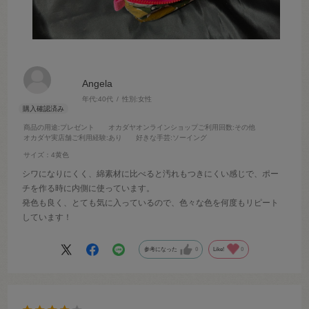
Angela
年代:
40代
性別:
女性
商品の用途
:プレゼント
オカダヤオンラインショップご利用回数
:その他
オカダヤ実店舗ご利用経験
:あり
好きな手芸
:ソーイング
サイズ：4黄色
シワになりにくく、綿素材に比べると汚れもつきにくい感じで、ポー
チを作る時に内側に使っています。
発色も良く、とても気に入っているので、色々な色を何度もリピート
しています！
参考になった
0
Like!
0