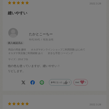
2022.3.28
縫いやすい
たかとこーちー
年代:
50代
性別:
女性
商品の用途
:趣味
オカダヤオンラインショップご利用回数
:はじめて
オカダヤ実店舗ご利用経験
:あり
好きな手芸
:ソーイング
サイズ：20オフ白
他の色も使っていますが、縫いやすい！
リピします。
参考になった
0
Like!
0
2022.3.28