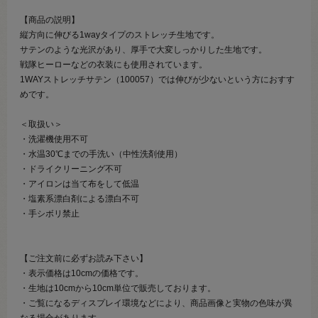
【商品の説明】
縦方向に伸びる1wayタイプのストレッチ生地です。
サテンのような光沢があり、厚手で大変しっかりした生地です。
戦隊ヒーローなどの衣装にも使用されています。
1WAYストレッチサテン（100057）では伸びが少ないという方におすす
めです。
＜取扱い＞
・洗濯機使用不可
・水温30℃までの手洗い（中性洗剤使用）
・ドライクリーニング不可
・アイロンは当て布をして低温
・塩素系漂白剤による漂白不可
・手シボリ禁止
【ご注文前に必ずお読み下さい】
・表示価格は10cmの価格です。
・生地は10cmから10cm単位で販売しております。
・ご覧になるディスプレイ環境などにより、商品画像と実物の色味が異
なる場合があります。