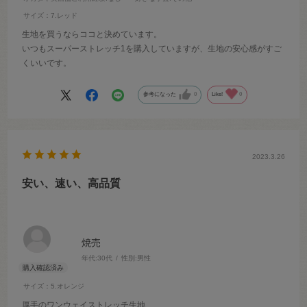
サイズ：7.レッド
生地を買うならココと決めています。
いつもスーパーストレッチ1を購入していますが、生地の安心感がすご
くいいです。
参考になった
0
Like!
0
2023.3.26
安い、速い、高品質
焼売
年代:
30代
性別:
男性
サイズ：5.オレンジ
厚手のワンウェイストレッチ生地