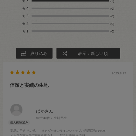
★
5
(2)
★
4
(0)
★
3
(0)
★
2
(0)
★
1
(0)
絞り込み
表示：新しい順
2025.8.27
信頼と実績の生地
ぱかさん
年代:
30代
性別:
男性
商品の用途
:その他
オカダヤオンラインショップご利用回数
:その他
オカダヤ実店舗ご利用経験
:なし
好きな手芸
:その他