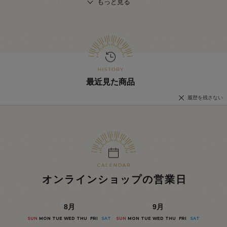
もっと見る
最近見た商品
履歴を残さない
オンラインショップの営業日
8
月
9
月
SUN
MON
TUE
WED
THU
FRI
SAT
SUN
MON
TUE
WED
THU
FRI
SAT