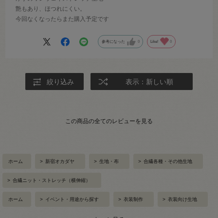
艶もあり、ほつれにくい。
今回なくなったらまた購入予定です
参考になった
0
Like!
0
絞り込み
表示：新しい順
この商品の全てのレビューを見る
ホーム
>
新宿オカダヤ
>
生地・布
>
合繊各種・その他生地
>
合繊ニット・ストレッチ（横伸縮）
ホーム
>
イベント・用途から探す
>
衣装制作
>
衣装向け生地