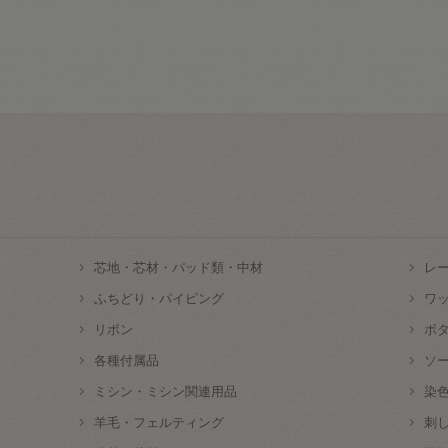
芯地・芯材・パッド類・中材
レ
ふちどり・パイピング
ワ
リボン
ボ
各種付属品
ソ
ミシン・ミシン関連用品
染
羊毛・フェルティング
刺