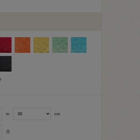
ト
m
cm
点