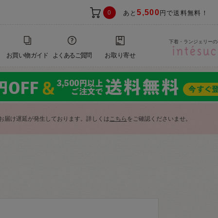
5,500
0
あと
円で送料無料！
下着・ランジェリーの
お買い物ガイド
よくあるご質問
お取り寄せ
お届け遅延が発生しております。詳しくは
こちら
をご確認くださいませ。