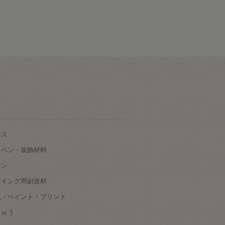
ース
ッペン・装飾材料
タン
ーイング用副資材
色・ペイント・プリント
しゅう