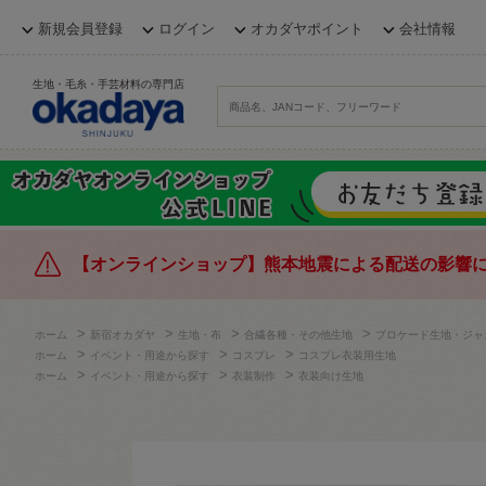
新規会員登録
ログイン
オカダヤポイント
会社情報
生地・毛糸・手芸材料の専門店
【オンラインショップ】熊本地震による配送の影響
>
>
>
>
ホーム
新宿オカダヤ
生地・布
合繊各種・その他生地
ブロケード生地・ジャ
>
>
>
ホーム
イベント・用途から探す
コスプレ
コスプレ衣装用生地
>
>
>
ホーム
イベント・用途から探す
衣装制作
衣装向け生地