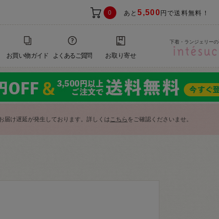
5,500
0
あと
円で送料無料！
下着・ランジェリーの
お買い物ガイド
よくあるご質問
お取り寄せ
お届け遅延が発生しております。詳しくは
こちら
をご確認くださいませ。