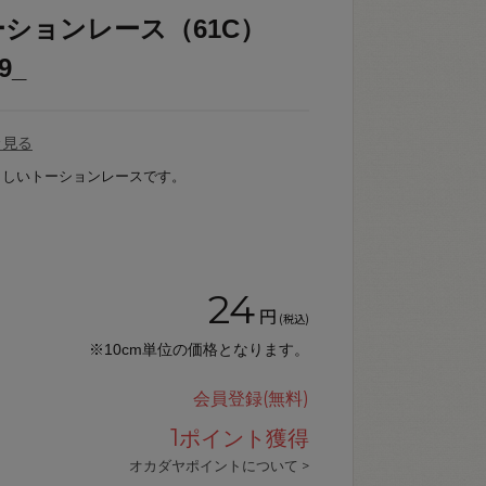
ションレース（61C）
9_
を見る
らしいトーションレースです。
24
円
(税込)
※10cm単位の価格となります。
会員登録(無料)
1
ポイント獲得
オカダヤポイントについて >