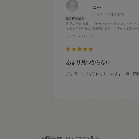
にゃ
年代:
40代
性別:
女性
商品の用途
:趣味
オカダヤオンラインショップご
オカダヤ実店舗ご利用経験
:あり
好きな手芸
:そ
サイズ：PU.パープル
あまり見つからない
推し活グッズを手作りしています。薄い紫
この商品の全てのレビューを見る