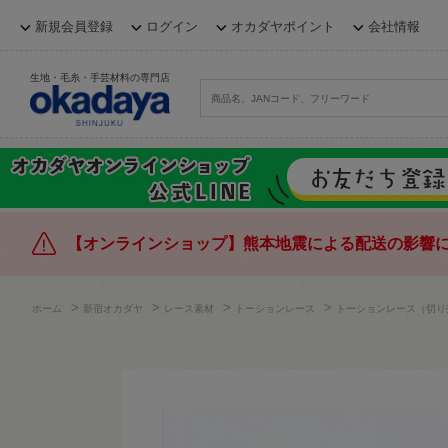
新規会員登録
ログイン
オカダヤポイント
会社情報
生地・毛糸・手芸材料の専門店
【オンラインショップ】熊本地震による配送の影響
>
>
>
>
ホーム
新宿オカダヤ
レース素材
トーションレース
トーションレース（切り