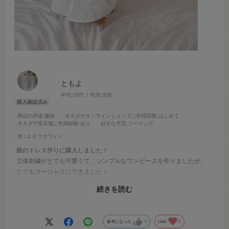
ともよ
年代:
20代
性別:
女性
商品の用途
:趣味
オカダヤオンラインショップご利用回数
:はじめて
オカダヤ実店舗ご利用経験
:あり
好きな手芸
:ソーイング
色：2.オフホワイト
娘のドレス作りに購入しました！
立体刺繍がとても可愛くて、シンプルなワンピースを作りましたが、
とてもゴージャスにできました！
生地自体は薄めなので、すけ防止に裏地はつけた方がいいと思いま
続きを読む
す！
色違いもたくさんあったので気になります！
参考になった
0
Like!
3