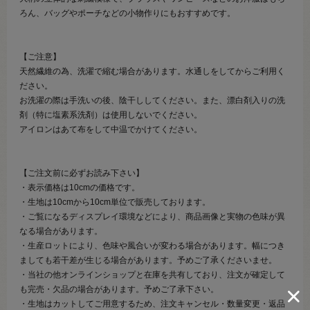
ろん、バッグやポーチなどの小物作りにもおすすめです。
【ご注意】
天然繊維の為、洗濯で縮む場合があります。水通しをしてからご利用く
ださい。
お洗濯の際は手洗いの後、陰干ししてください。また、漂白剤入りの洗
剤（特に塩素系洗剤）は使用しないでください。
アイロンはあて布をして中温でかけてください。
【ご注文前に必ずお読み下さい】
・表示価格は10cmの価格です。
・生地は10cmから10cm単位で販売しております。
・ご覧になるディスプレイ環境などにより、商品画像と実物の色味が異
なる場合があります。
・生産ロットにより、色味や風合いが変わる場合があります。幅につき
ましても若干差が生じる場合があります。予めご了承くださいませ。
・当社の他オンラインショップと在庫を共有しており、注文が確定して
も完売・欠品の場合があります。予めご了承下さい。
・生地はカットしてご用意するため、注文キャンセル・数量変更・返品