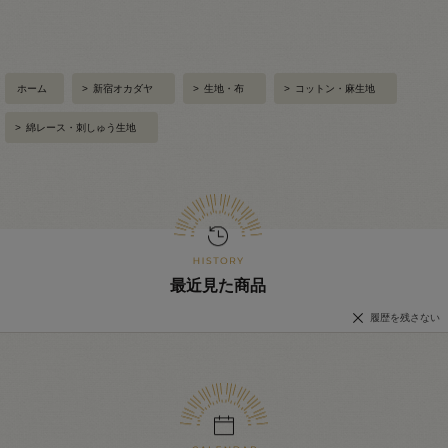
ホーム
>
新宿オカダヤ
>
生地・布
>
コットン・麻生地
>
綿レース・刺しゅう生地
最近見た商品
履歴を残さない