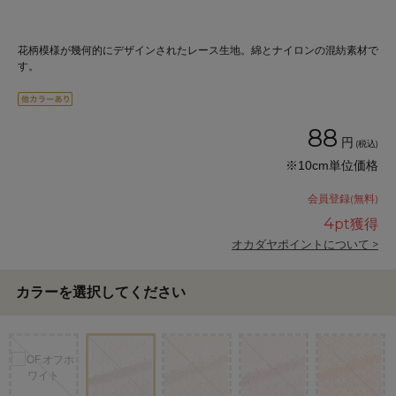
花柄模様が幾何的にデザインされたレース生地。綿とナイロンの混紡素材で
す。
88
円
(税込)
※10cm単位価格
会員登録(無料)
4
pt獲得
オカダヤポイントについて >
カラーを選択してください