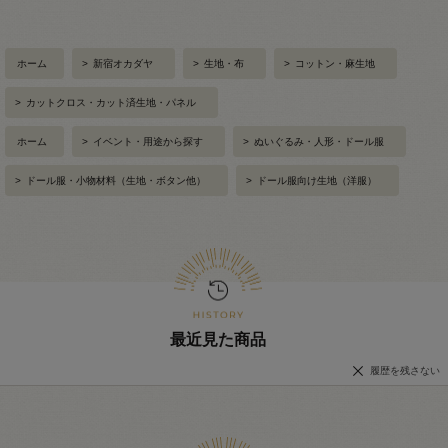
ホーム
>
新宿オカダヤ
>
生地・布
>
コットン・麻生地
>
カットクロス・カット済生地・パネル
ホーム
>
イベント・用途から探す
>
ぬいぐるみ・人形・ドール服
>
ドール服・小物材料（生地・ボタン他）
>
ドール服向け生地（洋服）
最近見た商品
履歴を残さない