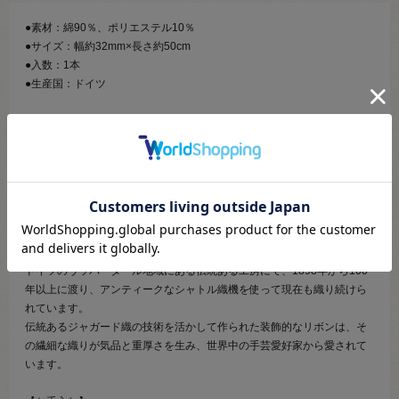
●素材：綿90％、ポリエステル10％
●サイズ：幅約32mm×長さ約50cm
●入数：1本
●生産国：ドイツ
【商品の説明】
伝統あるジャガード織の技術を活かして作られた装飾的なリボンです。
大きめのぶどうがならんだデザインで、使いやすい50cmにカットされて
います。
ポーチ等のこもののポイント使いやアクセサリー作りにおすすめです。
KAFKA RIBBON-カフカリボン-
ドイツのヴッパータール地域にある伝統ある工房にて、1898年から100
年以上に渡り、アンティークなシャトル織機を使って現在も織り続けら
れています。
伝統あるジャガード織の技術を活かして作られた装飾的なリボンは、そ
の繊細な織りが気品と重厚さを生み、世界中の手芸愛好家から愛されて
います。