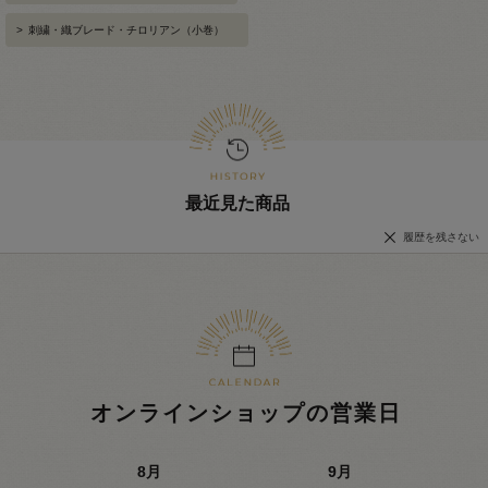
>
刺繍・織ブレード・チロリアン（小巻）
最近見た商品
履歴を残さない
オンラインショップの営業日
8
月
9
月