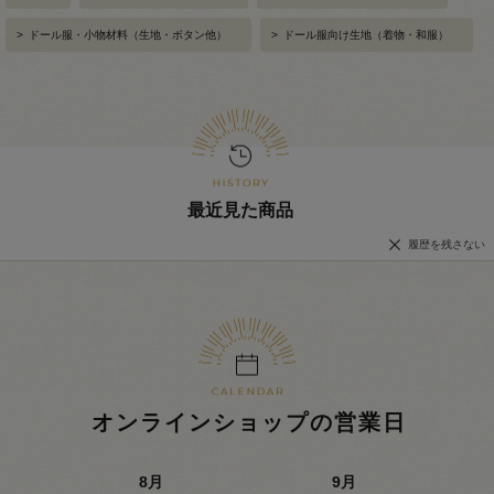
>
ドール服・小物材料（生地・ボタン他）
>
ドール服向け生地（着物・和服）
最近見た商品
履歴を残さない
オンラインショップの営業日
8
月
9
月