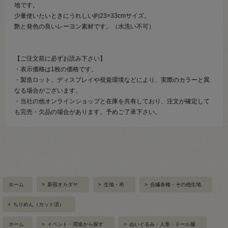
地です。
少量使いたいときにうれしい約23×33cmサイズ。
艶と発色の良いレーヨン素材です。（水洗い不可）
【ご注文前に必ずお読み下さい】
・表示価格は1枚の価格です。
・製造ロット、ディスプレイや視覚環境などにより、実際のカラーと異
なる場合がございます。
・当社の他オンラインショップと在庫を共有しており、注文が確定して
も完売・欠品の場合があります。予めご了承下さい。
ホーム
>
新宿オカダヤ
>
生地・布
>
合繊各種・その他生地
>
ちりめん（カット済）
ホーム
>
イベント・用途から探す
>
ぬいぐるみ・人形・ドール服