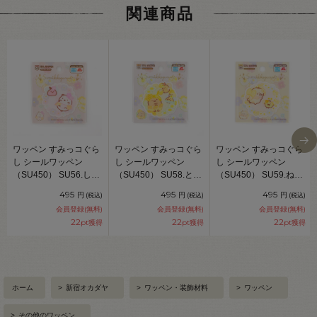
関連商品
ワッペン すみっコぐら
ワッペン すみっコぐら
ワッペン すみっコぐら
し シールワッペン
し シールワッペン
し シールワッペン
（SU450） SU56.しろ
（SU450） SU58.とん
（SU450） SU59.ねこ
くま 08Bf99_
かつ 08Bf99_
08Bf99_
495
495
495
円
円
円
(税込)
(税込)
(税込)
会員登録(無料)
会員登録(無料)
会員登録(無料)
22
22
22
pt獲得
pt獲得
pt獲得
ホーム
>
新宿オカダヤ
>
ワッペン・装飾材料
>
ワッペン
>
その他のワッペン