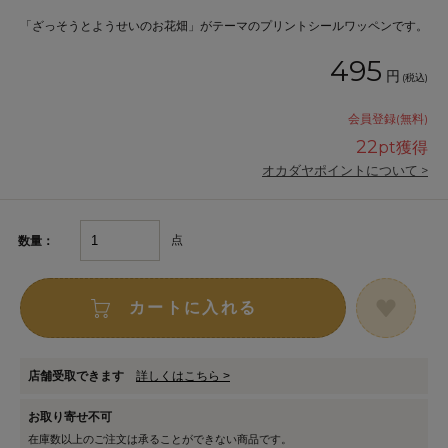
「ざっそうとようせいのお花畑」がテーマのプリントシールワッペンです。
495
円
(税込)
会員登録(無料)
22
pt獲得
オカダヤポイントについて >
点
数量：
カートに入れる
店舗受取できます
詳しくはこちら >
お取り寄せ不可
在庫数以上のご注文は承ることができない商品です。