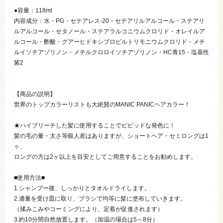
●容量：118ml
内容成分：水・PG・セテアレス-20・セテアリルアルコール・ステアリ
ルアルコール・セタノール・ステアラルコニウムクロリド・オレイルア
ルコール・酢酸・グアーヒドキシプロピルトリモニウムクロリド・メチ
ルイソチアゾリノン・メチルクロロイソチアゾリノン・HC青15・塩基性
紫2
【商品の説明】
世界のトップカラーリストも大絶賛のMANIC PANICヘアカラー！
★ハイブリーチした髪に使用することでビビッドな発色に！
髪の毛の量・太さ等個人差はありますが、ショートヘア・セミロングは1
ヶ、
ロングの方は2ヶ以上を目安としてご用意することをお勧めします。
■使用方法■
1.シャンプー後、しっかりとタオルドライします。
2.適量を受け皿に取り、ブラシで均等に髪に塗布していきます。
（揉みこみやコーミングにより、定着が促進されます）
3.約10分間自然放置します。（加温の場合は5～8分）