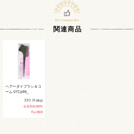
関連商品
ヘアーダイブラシ＆コ
ーム 07Cp99_
330
円
(税込)
会員登録(無料)
15
pt獲得