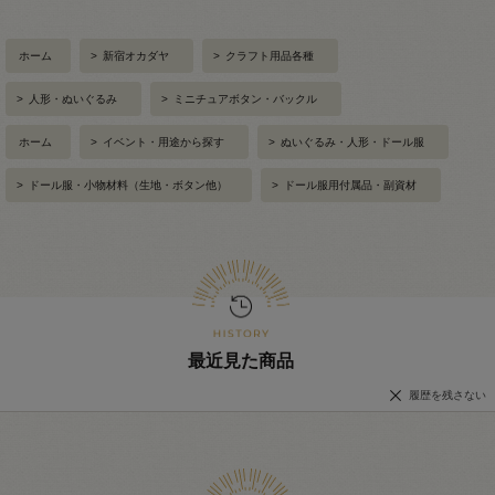
ホーム
>
新宿オカダヤ
>
クラフト用品各種
>
人形・ぬいぐるみ
>
ミニチュアボタン・バックル
ホーム
>
イベント・用途から探す
>
ぬいぐるみ・人形・ドール服
>
ドール服・小物材料（生地・ボタン他）
>
ドール服用付属品・副資材
最近見た商品
履歴を残さない