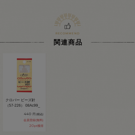
関連商品
クロバー ビーズ針
（57-226） 08Ac99_
440
円
(税込)
会員登録(無料)
20
pt獲得