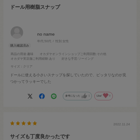
に金属スナップボタンの方をお勧めします。
ドール用樹脂スナップ
no name
年代:
50代
性別:
女性
商品の用途
:趣味
オカダヤオンラインショップご利用回数
:その他
オカダヤ実店舗ご利用経験
:あり
好きな手芸
:ソーイング
サイズ：クリア
ドールに使える小さいスナップを探していたので、ピッタリなのが見
つかってラッキーでした
参考になった
1
Like!
0
2022.11.24
サイズも丁度良かったです