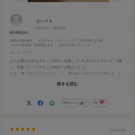
タベマキ
年代:
40代
性別:
女性
商品の用途
:趣味
オカダヤオンラインショップご利用回数
:その他
オカダヤ実店舗ご利用経験
:あり
好きな手芸
:ソーイング
サイズ：クリア
ドール用の小さなスナップボタンを探していたのでオンラインにて購
入。樹脂スナップボタンは初めての購入でした。
まず、縫い付けようとしたところ、普段使いの針では穴を通らず、ビ
ーズ縫い付け等に使用していた極細の針を使用しなければなりませ
続きを読む
ん。
無事に取り付けて、ボタン凹凸をはめようとしましたが、パチッとハ
マりません。はめたと思ってもすぐに外れます。そもそも、凹凸に入
参考になった
1
Like!
0
るだけで固定はされないようです。動かすとすぐに外れます。
ちゃんとハマらないのかなーなんて思いながら数回繰り返したらもぅ
割れていました。
後日5mmの金属スナップボタンを買い直してつけ直しました。やはり
金属スナップボタンはパチッとハマって外れませんでした。私は絶対
2024.2.28