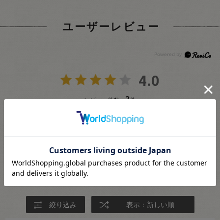
ユーザーレビュー
4.0
3
レビュー件数：
件
★
5
(2)
★
4
(0)
★
3
(0)
★
2
(1)
★
1
(0)
絞り込み
表示：新しい順