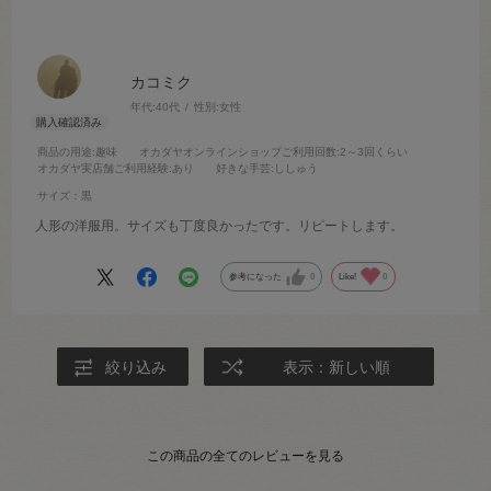
カコミク
年代:
40代
性別:
女性
商品の用途
:趣味
オカダヤオンラインショップご利用回数
:2～3回くらい
オカダヤ実店舗ご利用経験
:あり
好きな手芸
:ししゅう
サイズ：黒
人形の洋服用。サイズも丁度良かったです。リピートします。
参考になった
0
Like!
0
絞り込み
表示：新しい順
この商品の全てのレビューを見る