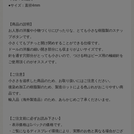
●サイズ：直径4mm
【商品の説明】
お人形の洋服や小物づくりにぴったりな、とても小さな樹脂製のスナッ
プボタンです。
小さくてもプチっと開け閉めすることができる仕様です。
ドールの洋服の細い開き部分にも収まりがよいサイズです。
針を通す穴部分がとっても小さいので、つける時はビーズ用の極細針を
ご使用頂くのがオススメです。
【ご注意】
小ささを追求した商品のため、お取り扱いにはご注意ください。
後染め加工の樹脂製のため、製造ロットによる色ぶれがおこりやすい商
品です。
輸入品（海外製造品）のため、あらかじめご了承くださいませ。
【ご注文前に必ずお読み下さい】
・表示価格は1パックの価格です。
・ご覧になるディスプレイ環境により、実際のお色と異なる場合がござ