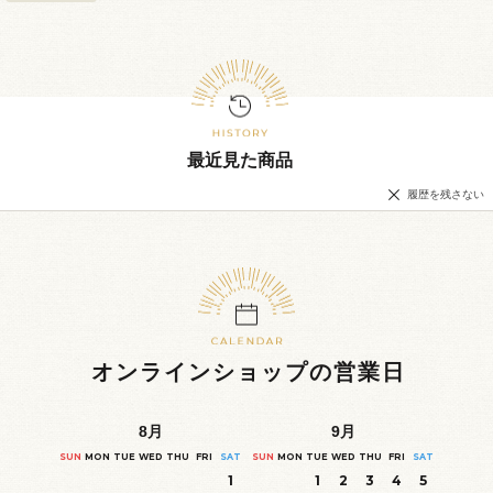
最近見た商品
履歴を残さない
オンラインショップの営業日
8
月
9
月
SUN
MON
TUE
WED
THU
FRI
SAT
SUN
MON
TUE
WED
THU
FRI
SAT
1
1
2
3
4
5