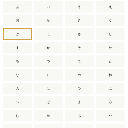
あ
い
う
え
お
か
き
く
け
こ
さ
し
す
せ
そ
た
ち
つ
て
と
な
に
ぬ
ね
の
は
ひ
ふ
へ
ほ
ま
み
む
め
も
や