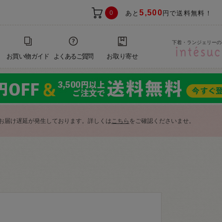
5,500
0
あと
円で送料無料！
下着・ランジェリーの
お買い物ガイド
よくあるご質問
お取り寄せ
お届け遅延が発生しております。詳しくは
こちら
をご確認くださいませ。