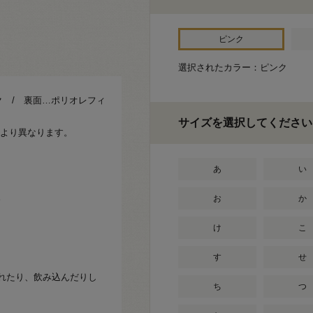
ピンク
選択されたカラー：ピンク
 / 裏面…ポリオレフィ
サイズを選択してください
により異なります。
あ
い
。
お
か
け
こ
す
せ
れたり、飲み込んだりし
ち
つ