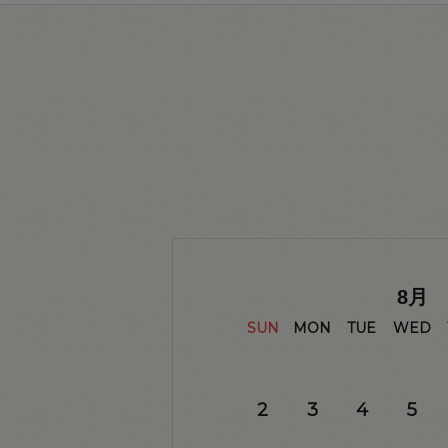
8
月
SUN
MON
TUE
WED
2
3
4
5