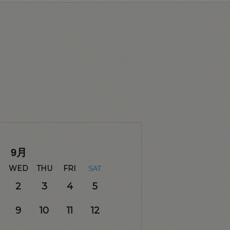
9
月
WED
THU
FRI
SAT
2
3
4
5
9
10
11
12