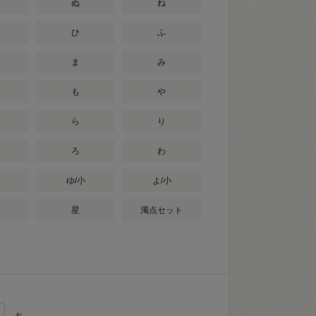
ぬ
ね
ひ
ふ
ま
み
も
や
ら
り
ろ
わ
ゆ/小
よ/小
ト
星
濁点セット