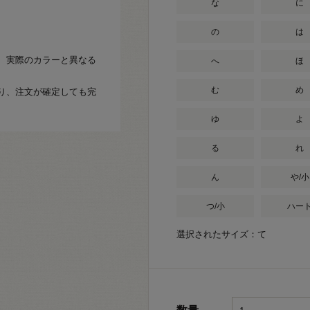
な
に
の
は
、実際のカラーと異なる
へ
ほ
む
め
り、注文が確定しても完
ゆ
よ
る
れ
ん
や/小
つ/小
ハー
選択されたサイズ：て