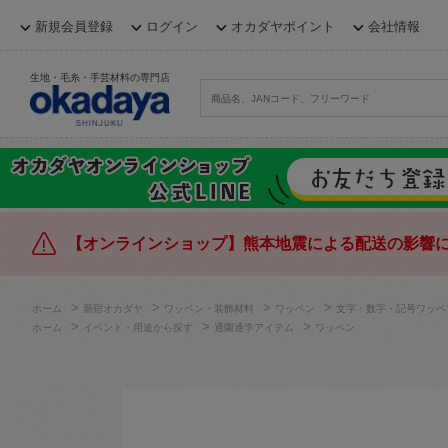
新規会員登録
ログイン
オカダヤポイント
会社情報
生地・毛糸・手芸材料の専門店
【オンラインショップ】熊本地震による配送の影響
>
>
>
>
ホーム
新宿オカダヤ
ワッペン・装飾材料
ワッペン
文字・数字・記号ワッペ
>
>
>
ホーム
イベント・用途から探す
通園通学アイテム
ワッペン