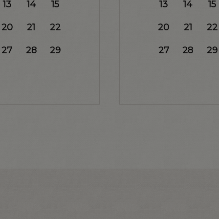
13
14
15
13
14
15
20
21
22
20
21
22
27
28
29
27
28
29