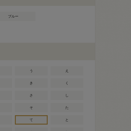
ブルー
う
え
き
く
さ
し
そ
た
て
と